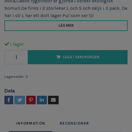
Avo&Cados tygbindor är gjorda i oblekt ekologisk
bomull.De finns i 2 storlekar L och S och säljs i 3 pack. De
här i stl L har ett dolt lager Pul som ser til
LÄS MER
I lager
LÄGG I VARUKORGEN
Lagersaldo:
3
Dela
INFORMATION
RECENSIONER