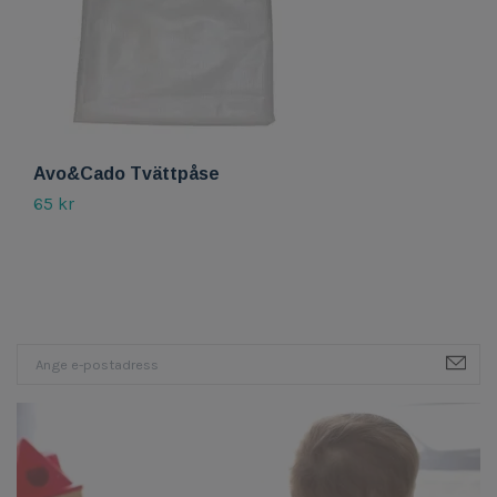
Avo&Cado Tvättpåse
A
65 kr
10