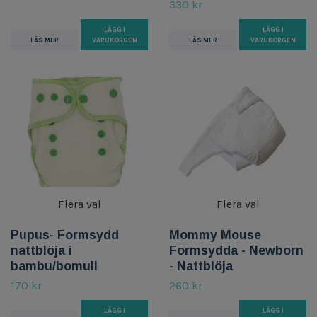
330 kr
LÄGG I
LÄGG I
LÄS MER
VARUKORGEN
LÄS MER
VARUKORGEN
Flera val
Flera val
Pupus- Formsydd
Mommy Mouse
nattblöja i
Formsydda - Newborn
bambu/bomull
- Nattblöja
170 kr
260 kr
LÄGG I
LÄGG I