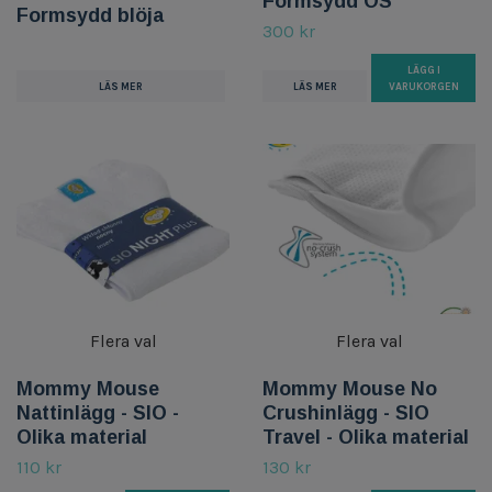
Formsydd OS
Formsydd blöja
300 kr
LÄGG I
LÄS MER
LÄS MER
VARUKORGEN
Flera val
Flera val
Mommy Mouse
Mommy Mouse No
Nattinlägg - SIO -
Crushinlägg - SIO
Olika material
Travel - Olika material
110 kr
130 kr