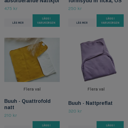
absorberande Nattkjol
formsydd m ficka, OS
475 kr
250 kr
LÄGG I
LÄGG I
LÄS MER
VARUKORGEN
LÄS MER
VARUKORGEN
Flera val
Flera val
Buuh - Quattrofold
Buuh - Nattpreflat
natt
320 kr
210 kr
LÄGG I
LÄGG I