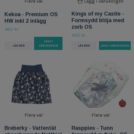
Flera val
Lägg i varukorgen
Kings of my Castle -
Kekoa - Premium OS
Formsydd blöja med
HW inkl 2 inlägg
zorb OS
480 kr
400 kr
LÄGG I
LÄS MER
VARUKORGEN
LÄS MER
Flera val
Flera val
Breberky - Vattentät
Rasppies - Tunn