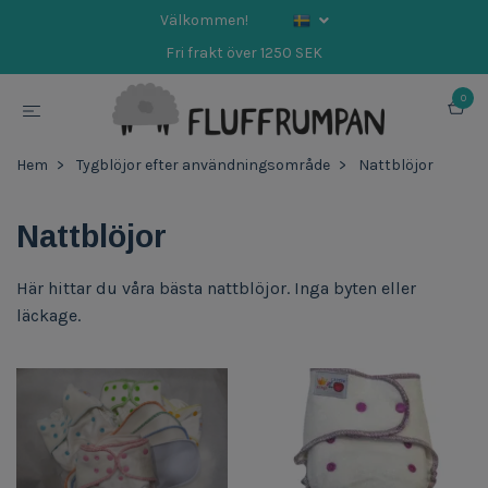
Välkommen!
Fri frakt över 1250 SEK
0
Hem
Tygblöjor efter användningsområde
Nattblöjor
Nattblöjor
Här hittar du våra bästa nattblöjor. Inga byten eller
läckage.