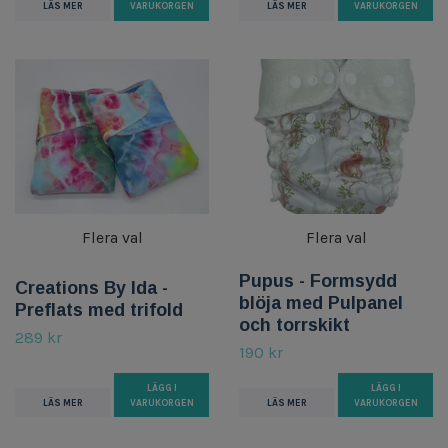
LÄS MER
VARUKORGEN
LÄS MER
VARUKORGEN
Flera val
Flera val
Pupus - Formsydd
Creations By Ida -
blöja med Pulpanel
Preflats med trifold
och torrskikt
289 kr
190 kr
LÄGG I
LÄGG I
LÄS MER
VARUKORGEN
LÄS MER
VARUKORGEN