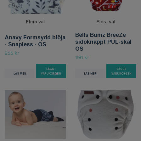
Flera val
Flera val
Bells Bumz BreeZe
Anavy Formsydd blöja
sidoknäppt PUL-skal
- Snapless - OS
OS
255 kr
190 kr
LÄGG I
LÄGG I
LÄS MER
VARUKORGEN
LÄS MER
VARUKORGEN