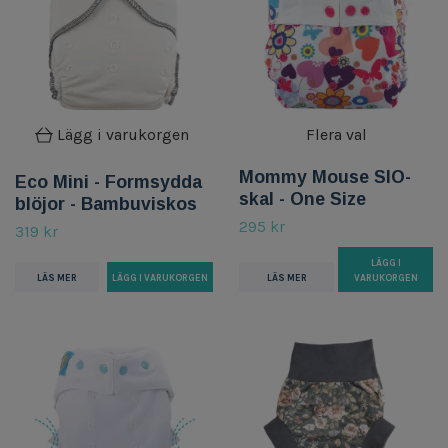
Lägg i varukorgen
Flera val
Mommy Mouse SIO-
Eco Mini - Formsydda
skal - One Size
blöjor - Bambuviskos
295 kr
319 kr
LÄGG I
LÄS MER
LÄS MER
VARUKORGEN