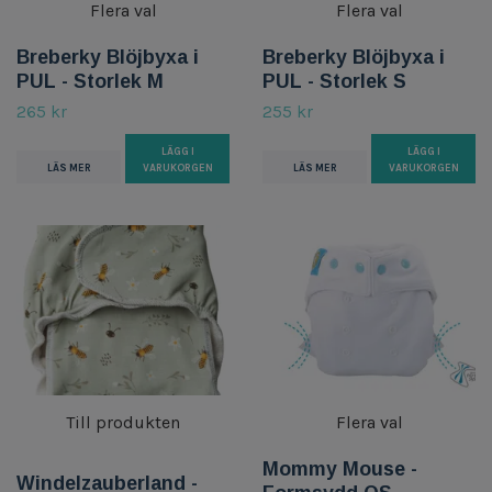
Flera val
Flera val
Breberky Blöjbyxa i
Breberky Blöjbyxa i
PUL - Storlek M
PUL - Storlek S
265 kr
255 kr
LÄGG I
LÄGG I
LÄS MER
VARUKORGEN
LÄS MER
VARUKORGEN
Till produkten
Flera val
Mommy Mouse -
Windelzauberland -