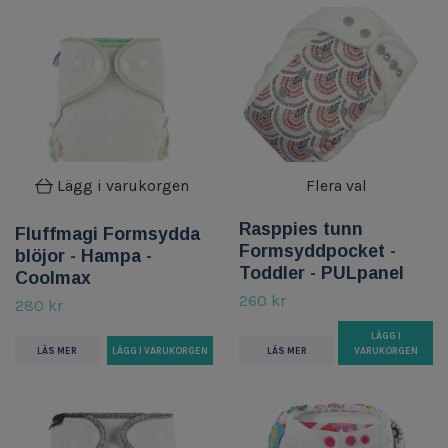
Lägg i varukorgen
Flera val
Rasppies tunn
Fluffmagi Formsydda
Formsyddpocket -
blöjor - Hampa -
Toddler - PULpanel
Coolmax
260 kr
280 kr
LÄGG I
LÄS MER
LÄS MER
VARUKORGEN