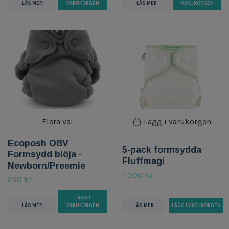
LÄS MER
VARUKORGEN
LÄS MER
VARUKORGEN
Flera val
Lägg i varukorgen
Ecoposh OBV
5-pack formsydda
Formsydd blöja -
Fluffmagi
Newborn/Preemie
1 000 kr
290 kr
LÄGG I
LÄS MER
LÄS MER
VARUKORGEN