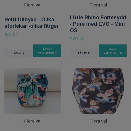
Flera val
Flera val
Little Rhino Formsydd
Reiff Ullbyxa - Olika
- Pure med EVO - Mini
storlekar -olika färger
OS
195 kr
270 kr
LÄGG I
LÄGG I
LÄS MER
VARUKORGEN
LÄS MER
VARUKORGEN
Flera val
Flera val