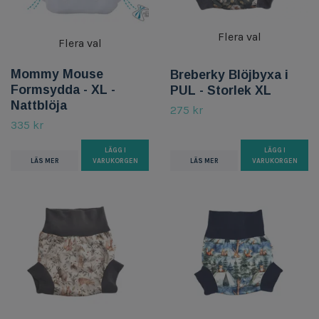
Flera val
Flera val
Mommy Mouse
Breberky Blöjbyxa i
Formsydda - XL -
PUL - Storlek XL
Nattblöja
275 kr
335 kr
LÄGG I
LÄGG I
LÄS MER
VARUKORGEN
LÄS MER
VARUKORGEN