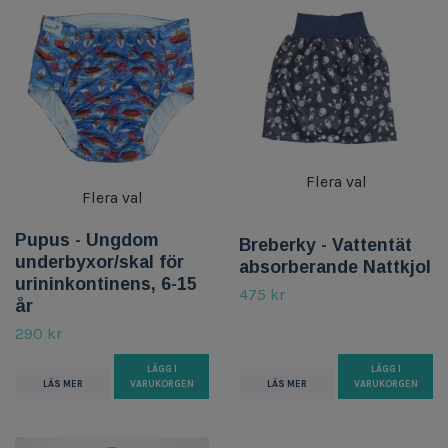
Flera val
Flera val
Pupus - Ungdom
Breberky - Vattentät
underbyxor/skal för
absorberande Nattkjol
urininkontinens, 6-15
475 kr
år
290 kr
LÄGG I
LÄGG I
LÄS MER
VARUKORGEN
LÄS MER
VARUKORGEN