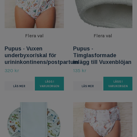
Flera val
Flera val
Pupus - Vuxen
Pupus -
underbyxor/skal för
Timglasformade
urininkontinens/postpartum
inlägg till Vuxenblöjan
320 kr
135 kr
LÄGG I
LÄGG I
LÄS MER
VARUKORGEN
LÄS MER
VARUKORGEN