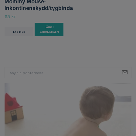
Mommy Mouse-
Inkontinenskydd/tygbinda
65 kr
LÄGG I
LÄS MER
VARUKORGEN