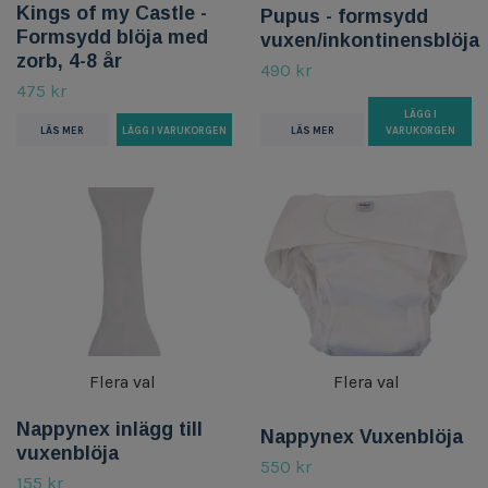
Kings of my Castle -
Pupus - formsydd
Formsydd blöja med
vuxen/inkontinensblöja
zorb, 4-8 år
490 kr
475 kr
LÄGG I
LÄS MER
VARUKORGEN
LÄS MER
Flera val
Flera val
Nappynex inlägg till
Nappynex Vuxenblöja
vuxenblöja
550 kr
155 kr