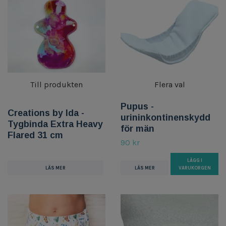
Till produkten
Flera val
Pupus -
Creations by Ida -
urininkontinenskydd
Tygbinda Extra Heavy
för män
Flared 31 cm
90 kr
LÄGG I
LÄS MER
LÄS MER
VARUKORGEN