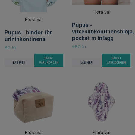
Flera val
Flera val
Pupus -
vuxen/inkontinensblöja,
Pupus - bindor för
pocket m inlägg
urininkontinens
480 kr
80 kr
LÄGG I
LÄGG I
LÄS MER
VARUKORGEN
LÄS MER
VARUKORGEN
Flera val
Flera val