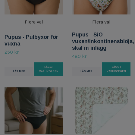
Flera val
Flera val
Pupus - SiO
Pupus - Pulbyxor för
vuxen/inkontinensblöja,
vuxna
skal m inlägg
250 kr
480 kr
LÄGG I
LÄGG I
LÄS MER
VARUKORGEN
LÄS MER
VARUKORGEN