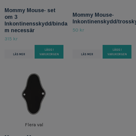
Mommy Mouse- set
Mommy Mouse-
om 3
Inkontinenskydd/trossk
Inkontinensskydd/binda
50 kr
m necessär
315 kr
LÄGG I
LÄGG I
LÄS MER
VARUKORGEN
LÄS MER
VARUKORGEN
Flera val