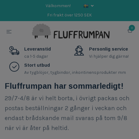
Välkommen!
Fri frakt över 1250 SEK
0
Leveranstid
Personlig service
ca 1-5 dagar
Vi hjälper dig gärna!
Stort utbud
Av tygblöjor, tygbindor, inkontinensprodukter mm
Fluffrumpan har sommarledigt!
29/7-4/8 är vi helt borta, i övrigt packas och
postas beställningar 2 gånger i veckan och
endast brådskande mail svaras på tom 9/8
när vi är åter på heltid.