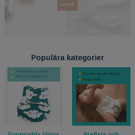
SE MER
Populära kategorier
Formsydda blöjor
Preflats och