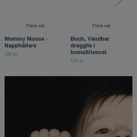
Flera val
Flera val
Mommy Mouse -
Buuh, Vändbar
Napphållare
dregglis i
bomull/tencel
130 kr
130 kr