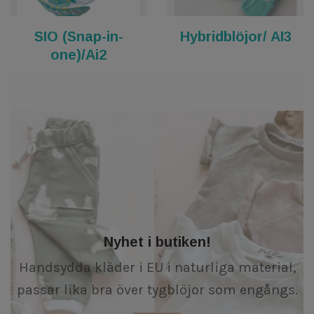
SIO (Snap-in-
Hybridblöjor/ AI3
one)/Ai2
Nyhet i butiken!
Handsydda kläder i EU i naturliga material,
passar lika bra över tygblöjor som engångs.