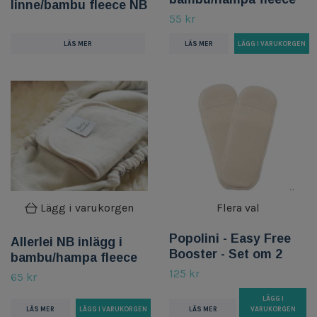
linne/bambu fleece NB
55 kr
LÄS MER
LÄS MER
Lägg i varukorgen
Flera val
Popolini - Easy Free
Allerlei NB inlägg i
Booster - Set om 2
bambu/hampa fleece
125 kr
65 kr
LÄGG I
LÄS MER
LÄS MER
VARUKORGEN