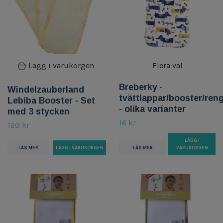
Lägg i varukorgen
Flera val
Breberky -
Windelzauberland
tvättlappar/booster/ren
Lebiba Booster - Set
- olika varianter
med 3 stycken
16 kr
120 kr
LÄGG I
LÄS MER
LÄS MER
VARUKORGEN