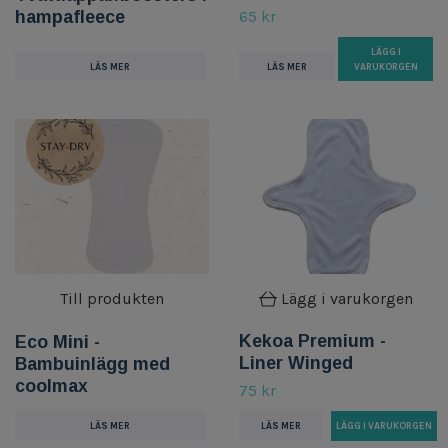
hampafleece
65 kr
LÄGG I
LÄS MER
LÄS MER
VARUKORGEN
Till produkten
Lägg i varukorgen
Kekoa Premium -
Eco Mini -
Liner Winged
Bambuinlägg med
coolmax
75 kr
LÄS MER
LÄS MER