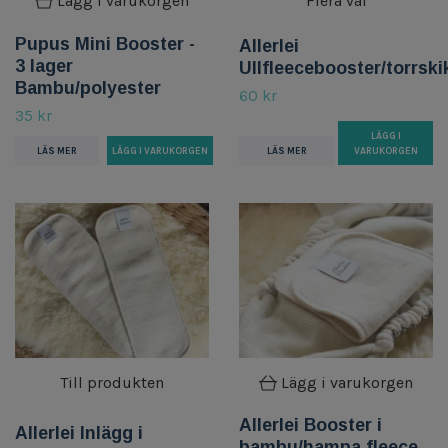
Lägg i varukorgen
Flera val
Pupus Mini Booster -
Allerlei
3 lager
Ullfleecebooster/torrski
Bambu/polyester
60 kr
35 kr
LÄGG I
LÄS MER
VARUKORGEN
LÄS MER
Till produkten
Lägg i varukorgen
Allerlei Booster i
Allerlei Inlägg i
bambu/hampa fleece