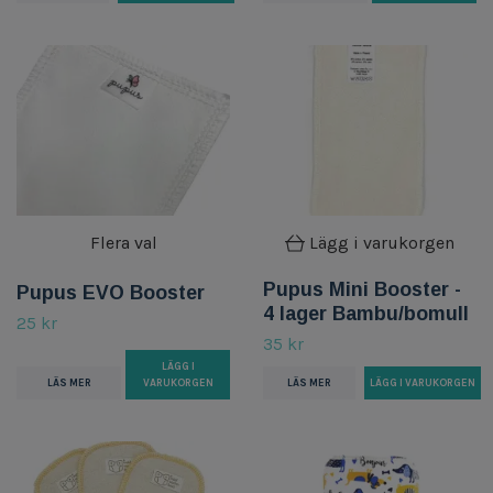
Flera val
Lägg i varukorgen
Pupus Mini Booster -
Pupus EVO Booster
4 lager Bambu/bomull
25 kr
35 kr
LÄGG I
LÄS MER
VARUKORGEN
LÄS MER