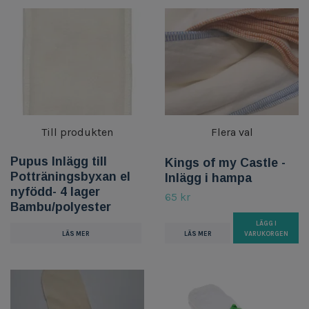
Till produkten
Flera val
Pupus Inlägg till
Kings of my Castle -
Potträningsbyxan el
Inlägg i hampa
nyfödd- 4 lager
65 kr
Bambu/polyester
LÄGG I
LÄS MER
VARUKORGEN
LÄS MER