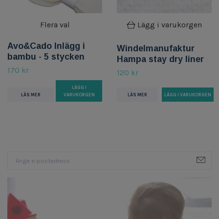
Flera val
Lägg i varukorgen
Avo&Cado Inlägg i
Windelmanufaktur
bambu - 5 stycken
Hampa stay dry liner
170 kr
120 kr
LÄGG I
LÄS MER
VARUKORGEN
LÄS MER