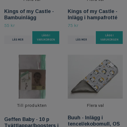
Kings of my Castle -
Kings of my Castle -
Bambuinlägg
Inlägg i hampafrotté
55 kr
75 kr
LÄGG I
LÄGG I
LÄS MER
VARUKORGEN
LÄS MER
VARUKORGEN
Till produkten
Flera val
Buuh - Inlägg i
Geffen Baby - 10 p
tencel/ekobomull, OS
Tvättlappar/boosters i