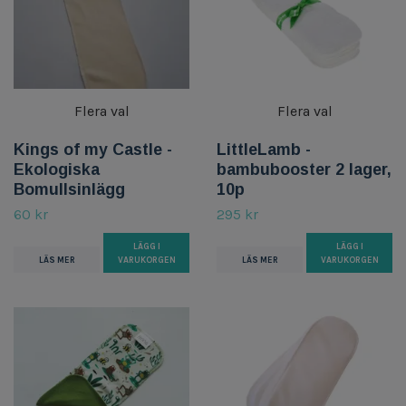
Flera val
Flera val
Kings of my Castle -
LittleLamb -
Ekologiska
bambubooster 2 lager,
Bomullsinlägg
10p
60 kr
295 kr
LÄGG I
LÄGG I
LÄS MER
VARUKORGEN
LÄS MER
VARUKORGEN