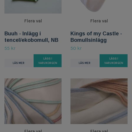
Flera val
Flera val
Buuh - Inlägg i
Kings of my Castle -
tencel/ekobomull, NB
Bomullsinlägg
55 kr
50 kr
LÄGG I
LÄGG I
LÄS MER
VARUKORGEN
LÄS MER
VARUKORGEN
Flera val
Flera val