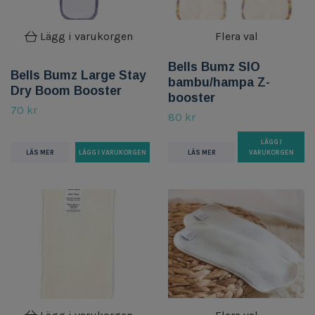
Lägg i varukorgen
Flera val
Bells Bumz SIO
Bells Bumz Large Stay
bambu/hampa Z-
Dry Boom Booster
booster
70 kr
80 kr
LÄGG I
LÄS MER
LÄS MER
VARUKORGEN