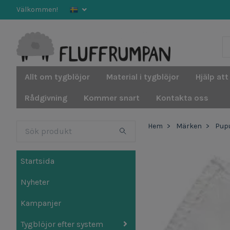
Välkommen!
Allt om tygblöjor
Material i tygblöjor
Hjälp att
Rådgivning
Kommer snart
Kontakta oss
Hem
Märken
Pup
Startsida
Nyheter
Kampanjer
Tygblöjor efter system