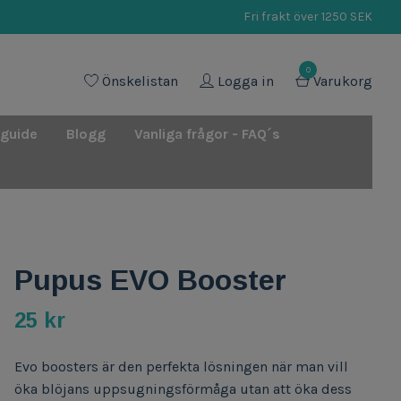
Fri frakt över 1250 SEK
0
Önskelistan
Logga in
Varukorg
 guide
Blogg
Vanliga frågor - FAQ´s
Pupus EVO Booster
25 kr
Evo boosters är den perfekta lösningen när man vill
öka blöjans uppsugningsförmåga utan att öka dess