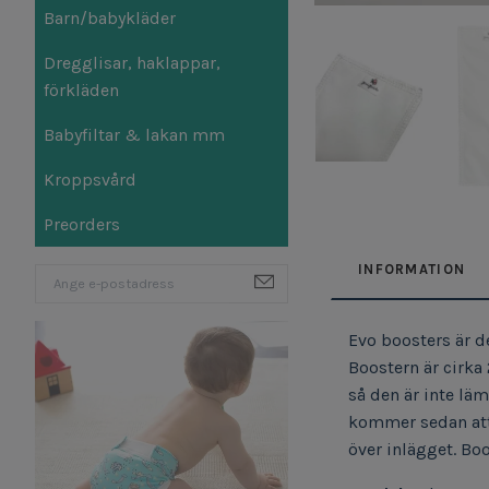
Barn/babykläder
Dregglisar, haklappar,
förkläden
Babyfiltar & lakan mm
Kroppsvård
Preorders
INFORMATION
Evo boosters är d
Boostern är cirka 
så den är inte lä
kommer sedan att 
över inlägget.
Boo