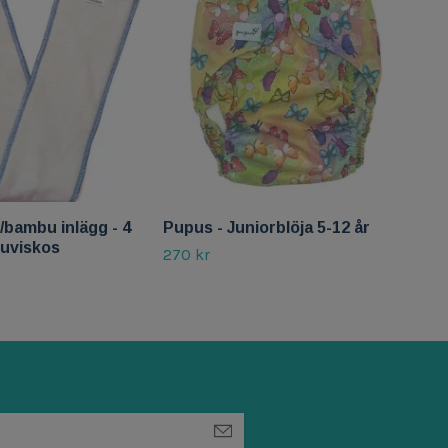
Pup
vuxe
poc
480 
bambu inlägg - 4
Pupus - Juniorblöja 5-12 år
uviskos
270 kr