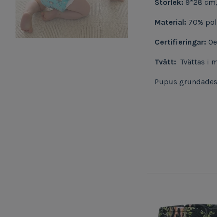
Storlek:
9*28 cm, 
Material:
70% pol
Certifieringar:
Oe
Tvätt:
Tvättas i m
Pupus grundades 2