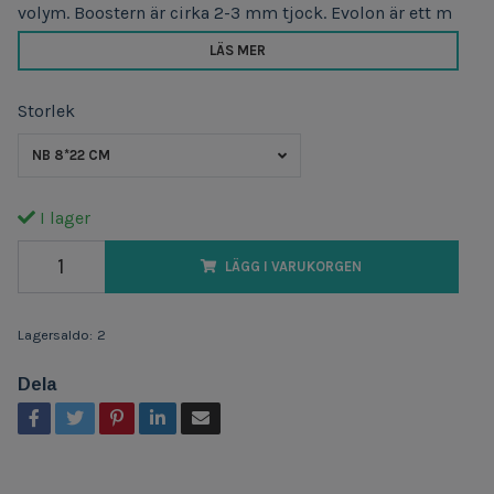
volym. Boostern är cirka 2-3 mm tjock. Evolon är ett m
LÄS MER
Storlek
NB 8*22 CM
I lager
LÄGG I VARUKORGEN
Lagersaldo:
2
Dela