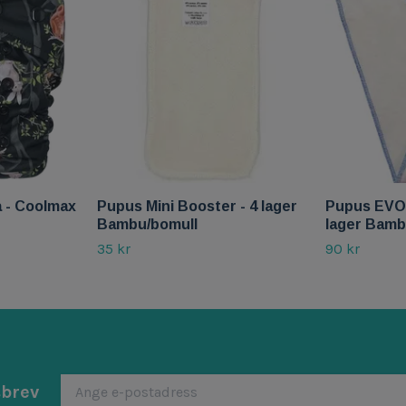
 - Coolmax
Pupus Mini Booster - 4 lager
Pupus EVO/
Bambu/bomull
lager Bamb
35 kr
90 kr
sbrev