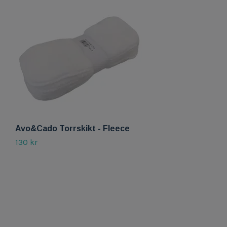
Avo&Cado Torrskikt - Fleece
M
130 kr
2