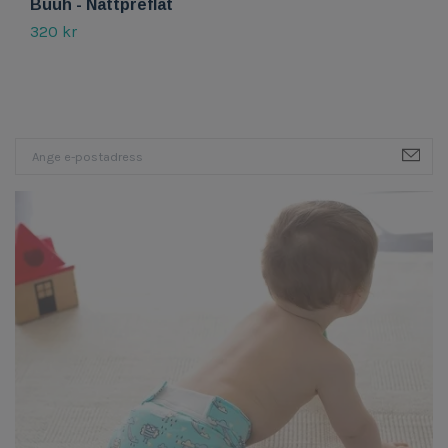
Buuh - Nattpreflat
B
320 kr
2