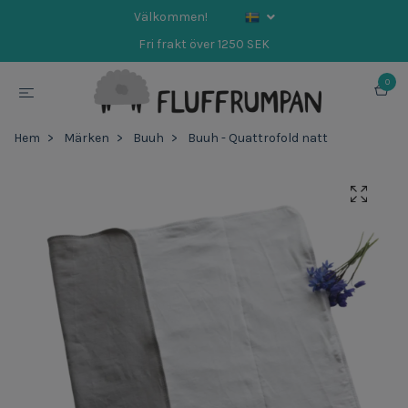
Välkommen!
Fri frakt över 1250 SEK
0
Hem
Märken
Buuh
Buuh - Quattrofold natt