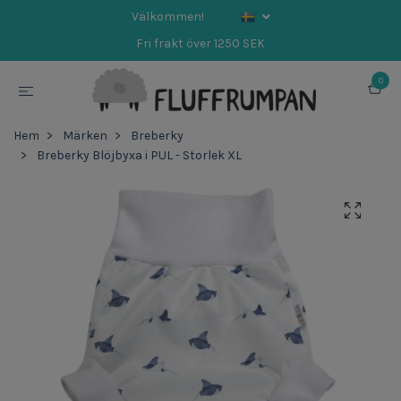
Välkommen!
Fri frakt över 1250 SEK
0
Hem
Märken
Breberky
Breberky Blöjbyxa i PUL - Storlek XL