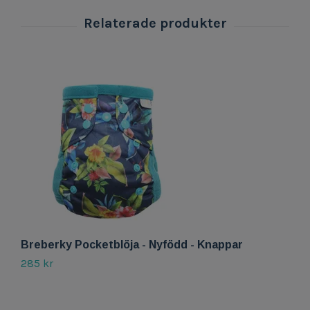
Breberky Pocketblöja - Nyfödd - Knappar
B
285 kr
11