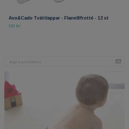
Avo&Cado Tvättlappar - Flanell/frotté - 12 st
A
110 kr
8