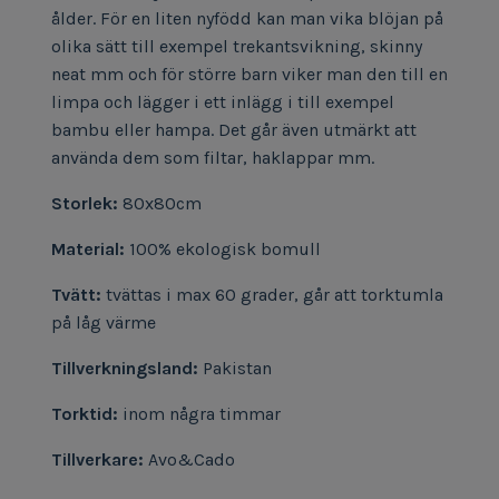
ålder. För en liten nyfödd kan man vika blöjan på
olika sätt till exempel trekantsvikning, skinny
neat mm och för större barn viker man den till en
limpa och lägger i ett inlägg i till exempel
bambu eller hampa. Det går även utmärkt att
använda dem som filtar, haklappar mm.
Storlek:
80x80cm
Material:
100% ekologisk bomull
Tvätt:
tvättas i max 60 grader, går att torktumla
på låg värme
Tillverkningsland:
Pakistan
Torktid:
inom några timmar
Tillverkare:
Avo&Cado