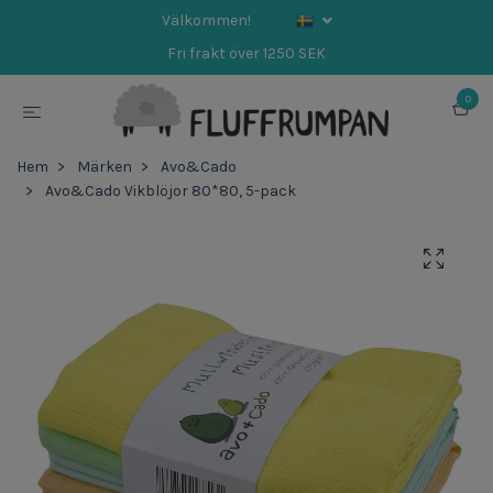
Välkommen!
Fri frakt över 1250 SEK
0
Hem
Märken
Avo&Cado
Avo&Cado Vikblöjor 80*80, 5-pack