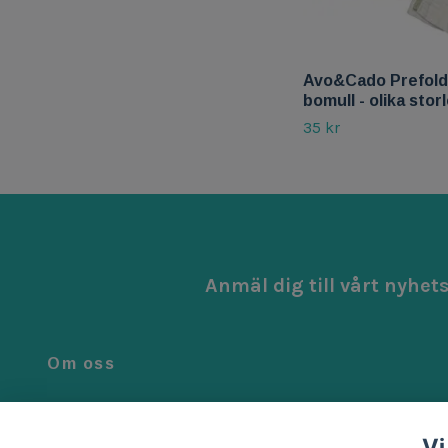
Avo&Cado Prefold 
bomull - olika stor
35 kr
Anmäl dig till vårt nyhet
Om oss
Vi är noga när vi väljer ut de bästa produkterna för ditt barn.
Alla våra produkter är genomtänkta, smarta och tillverkad
Vi