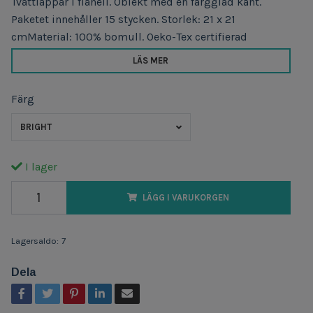
Tvättlappar i flanell. Oblekt med en färgglad kant.
Paketet innehåller 15 stycken. Storlek: 21 x 21
cmMaterial: 100% bomull. Oeko-Tex certifierad
LÄS MER
Färg
BRIGHT
I lager
LÄGG I VARUKORGEN
Lagersaldo:
7
Dela