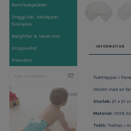
Barn/babykläder
Dregglisar, haklappar,
förkläden
Babyfiltar & lakan mm
INFORMATION
Kroppsvård
Preorders
Tvättlappar i flane
Oblekt med en fär
Storlek:
21 x 21 
Material:
100% bom
Tvätt:
Tvättas i m