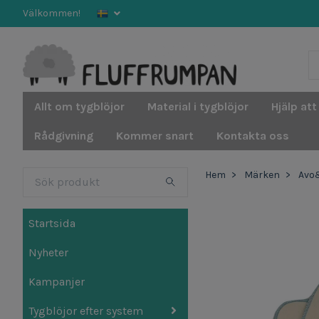
Välkommen!
Allt om tygblöjor
Material i tygblöjor
Hjälp att
Rådgivning
Kommer snart
Kontakta oss
Hem
Märken
Avo
Startsida
Nyheter
Kampanjer
Tygblöjor efter system