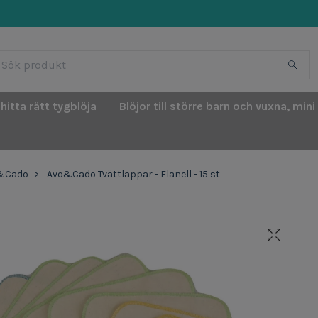
 hitta rätt tygblöja
Blöjor till större barn och vuxna, mini
&Cado
Avo&Cado Tvättlappar - Flanell - 15 st