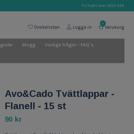
Fri frakt över 1250 SEK
0
Önskelistan
Logga in
Varukorg
 guide
Blogg
Vanliga frågor - FAQ´s
Avo&Cado Tvättlappar -
Flanell - 15 st
90 kr