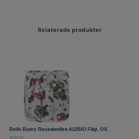
Bells Bumz Reusabelles Ai2/SIO Fliip, OS
B
300 kr
2