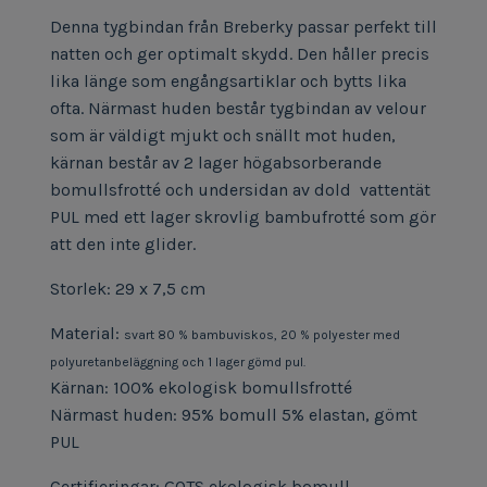
Denna tygbindan från Breberky passar perfekt till
natten och ger optimalt skydd. Den håller precis
lika länge som engångsartiklar och bytts lika
ofta. Närmast huden består tygbindan av velour
som är väldigt mjukt och snällt mot huden,
kärnan består av 2 lager högabsorberande
bomullsfrotté och undersidan av dold vattentät
PUL med ett lager skrovlig bambufrotté som gör
att den inte glider.
Storlek: 29 x 7,5 cm
Material:
svart 80 % bambuviskos, 20 % polyester med
polyuretanbeläggning och 1 lager gömd pul.
Kärnan: 100% ekologisk bomullsfrotté
Närmast huden: 95% bomull 5% elastan, gömt
PUL
Certifieringar: GOTS ekologisk bomull