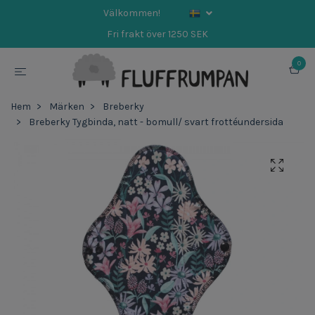
Välkommen!
Fri frakt över 1250 SEK
0
Hem
Märken
Breberky
Breberky Tygbinda, natt - bomull/ svart frottéundersida