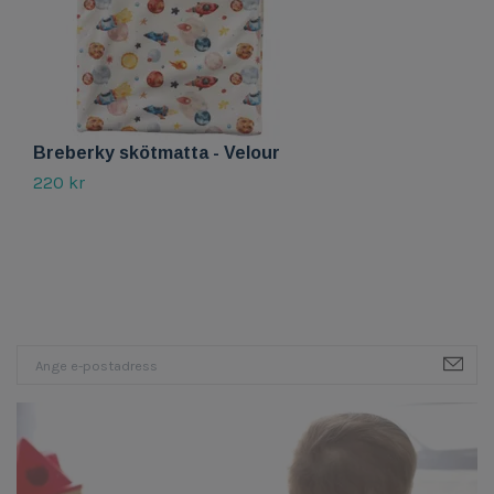
Breberky skötmatta - Velour
B
220 kr
15