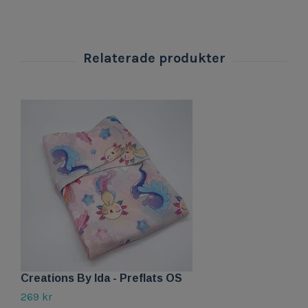
Creations By Ida - Preflats OS
C
269 kr
2