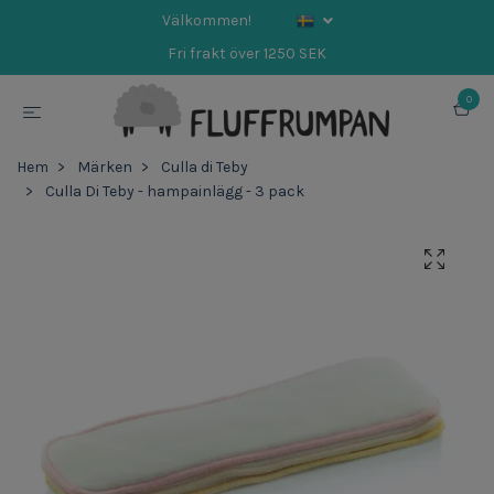
Välkommen!
Fri frakt över 1250 SEK
0
Hem
Märken
Culla di Teby
Culla Di Teby - hampainlägg - 3 pack