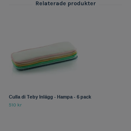
Culla di Teby Inlägg - Hampa - 6 pack
Cu
510 kr
2