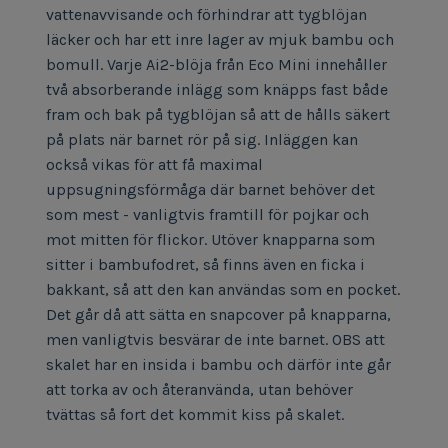
vattenavvisande och förhindrar att tygblöjan
läcker och har ett inre lager av mjuk bambu och
bomull. Varje Ai2-blöja från Eco Mini innehåller
två absorberande inlägg som knäpps fast både
fram och bak på tygblöjan så att de hålls säkert
på plats när barnet rör på sig. Inläggen kan
också vikas för att få maximal
uppsugningsförmåga där barnet behöver det
som mest - vanligtvis framtill för pojkar och
mot mitten för flickor. Utöver knapparna som
sitter i bambufodret, så finns även en ficka i
bakkant, så att den kan användas som en pocket.
Det går då att sätta en snapcover på knapparna,
men vanligtvis besvärar de inte barnet. OBS att
skalet har en insida i bambu och därför inte går
att torka av och återanvända, utan behöver
tvättas så fort det kommit kiss på skalet.