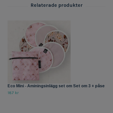
Eco Mini - Aminingsinlägg set om Set om 3 + påse
E
187 kr
59