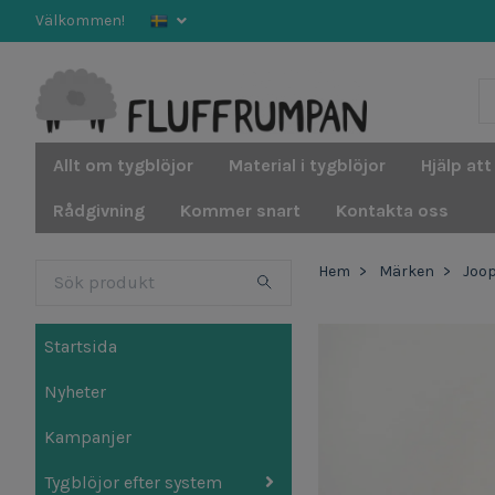
Välkommen!
Allt om tygblöjor
Material i tygblöjor
Hjälp att
Rådgivning
Kommer snart
Kontakta oss
Hem
Märken
Joop
Startsida
Nyheter
Kampanjer
Tygblöjor efter system