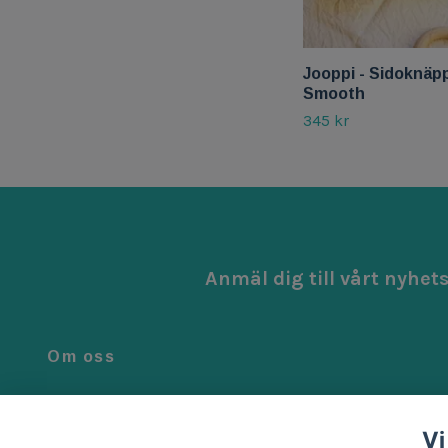
Jooppi - Sidoknäpp
Smooth
345 kr
Anmäl dig till vårt nyhet
Om oss
Vi är noga när vi väljer ut de bästa produkterna för ditt barn.
Alla våra produkter är genomtänkta, smarta och tillverkad
Vi
med kärlek.