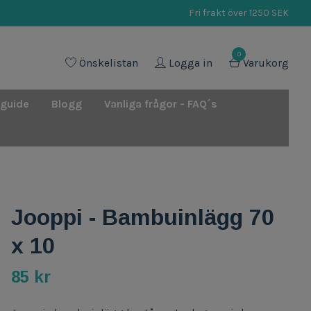
Fri frakt över 1250 SEK
0
Önskelistan
Logga in
Varukorg
 guide
Blogg
Vanliga frågor - FAQ´s
Jooppi - Bambuinlägg 70
x 10
85 kr