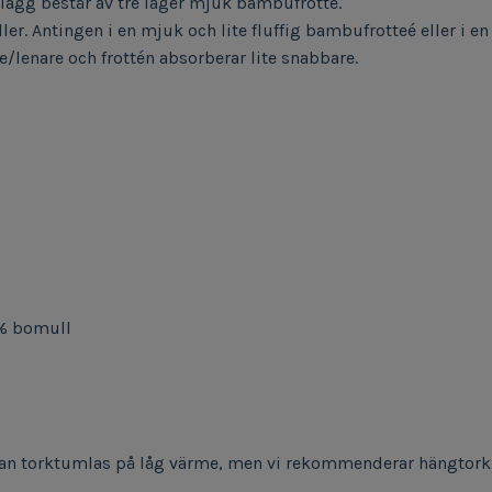
ägg består av tre lager mjuk bambufrotte.
ller. Antingen i en mjuk och lite fluffig bambufrotteé eller i 
e/lenare och frottén absorberar lite snabbare.
% bomull
Kan torktumlas på låg värme, men vi rekommenderar hängtorkni