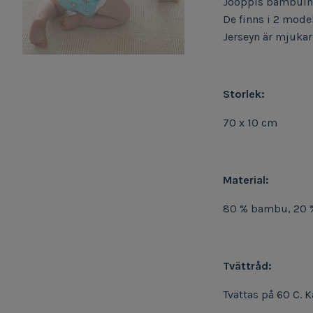
Jooppis bambuinl
De finns i 2 mode
Jerseyn är mjukar
Storlek:
70 x 10 cm
Material:
80 % bambu, 20 
Tvättråd:
Tvättas på 60 C. 