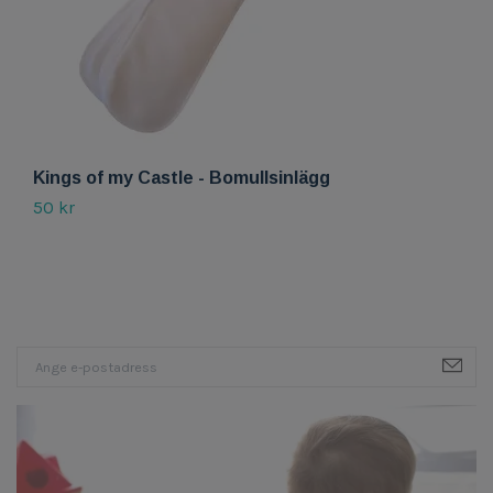
Kings of my Castle - Bomullsinlägg
K
50 kr
55