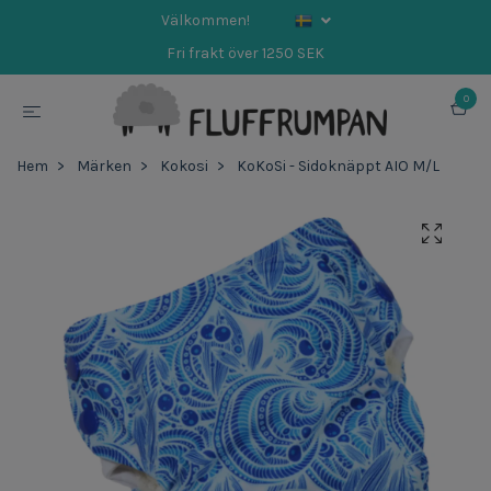
Välkommen!
Fri frakt över 1250 SEK
0
Hem
Märken
Kokosi
KoKoSi - Sidoknäppt AIO M/L