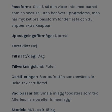
Passform:
Sized, så den växer inte med barnet
som en onesize, utan behöver uppgraderas, men
har mycket bra passform för de flesta och du
slipper extra knappar.
Uppsugningsförmåga:
Normal
Torrskikt:
Nej
Till natt/dag:
Dag
Tillverkningsland:
Polen
Certifieringar:
Bambufrott
é
n som används är
Oeko-tex certifierad
Vad passar till:
Smala inlägg/boosters som tex
Allerleis hampa eller linneinlägg
Storlek:
M/L, ca 9-15
kg