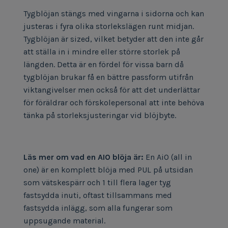
Tygblöjan stängs med vingarna i sidorna och kan
justeras i fyra olika storlekslägen runt midjan.
Tygblöjan är sized, vilket betyder att den inte går
att ställa in i mindre eller större storlek på
längden. Detta är en fördel för vissa barn då
tygblöjan brukar få en bättre passform utifrån
viktangivelser men också för att det underlättar
för föräldrar och förskolepersonal att inte behöva
tänka på storleksjusteringar vid blöjbyte.
Läs mer om vad e
n AIO blöja
är
:
En AiO (all in
one) är en komplett blöja med PUL på utsidan
som vätskespärr och 1 till flera lager tyg
fastsydda inuti, oftast tillsammans med
fastsydda inlägg, som alla fungerar som
uppsugande material.