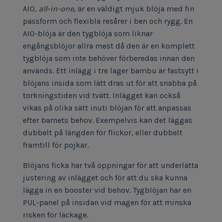
AIO,
all-in-one
, är en väldigt mjuk blöja med fin
passform och flexibla resårer i ben och rygg. En
AIO-blöja är den tygblöja som liknar
engångsblöjor allra mest då den är en komplett
tygblöja som inte behöver förberedas innan den
används. Ett inlägg i tre lager bambu är fastsytt i
blöjans insida som lätt dras ut för att snabba på
torkningstiden vid tvätt. Inlägget kan också
vikas på olika sätt inuti blöjan för att anpassas
efter barnets behov.
Exempelvis kan det läggas
dubbelt på längden för flickor, eller dubbelt
framtill för pojkar.
Blöjans ficka har två öppningar för att underlätta
justering av inlägget och för att du ska kunna
lägga in en booster vid behov. Tygblöjan har en
PUL-panel på insidan vid magen för att minska
risken för läckage.