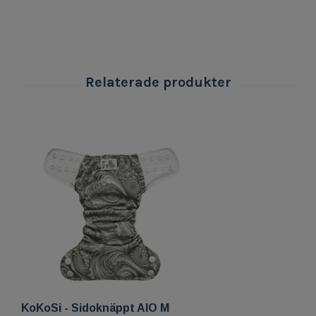
KoKoSi - Sidoknäppt AIO M
K