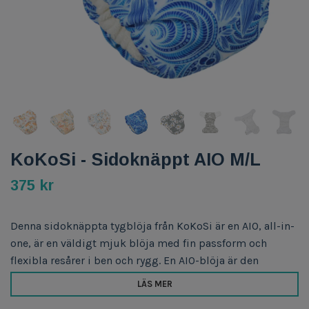
KoKoSi - Sidoknäppt AIO M/L
375 kr
Denna sidoknäppta tygblöja från KoKoSi är en AIO, all-in-
one, är en väldigt mjuk blöja med fin passform och
flexibla resårer i ben och rygg. En AIO-blöja är den
LÄS MER