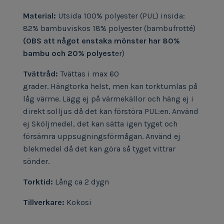
Material:
Utsida 100% polyester (PUL) insida:
82% bambuviskos 18% polyester (bambufrotté)
(OBS att något enstaka mönster har 80%
bambu och 20% polyest
er)
Tvättråd:
Tvättas i max 60
grader.
Hängtorka
helst, men kan torktumlas på
låg värme
.
Lägg ej
på värmekällor och häng ej i
direkt solljus då det kan förstöra PUL:en.
Använd
ej Sköljmedel, det kan sätta igen tyget och
försämra uppsugningsförmågan. Använd ej
blekmedel då det kan göra så tyget vittrar
sönder.
Torktid:
Lång ca 2 dygn
Tillverkare:
Kokosi