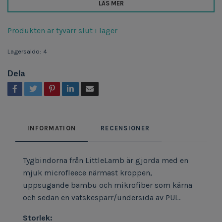
LÄS MER
Produkten är tyvärr slut i lager
Lagersaldo:
4
Dela
INFORMATION
RECENSIONER
Tygbindorna från LittleLamb är gjorda med en
mjuk microfleece närmast kroppen,
uppsugande bambu och mikrofiber som kärna
och sedan en vätskespärr/undersida av PUL.
Storlek: