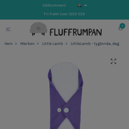
Välkommen!
Fri frakt över 1250 SEK
0
Hem
Märken
Little Lamb
LittleLamb - tygbinda, dag