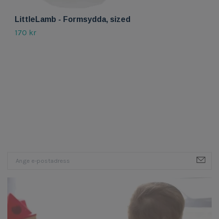
LittleLamb - Formsydda, sized
L
170 kr
11