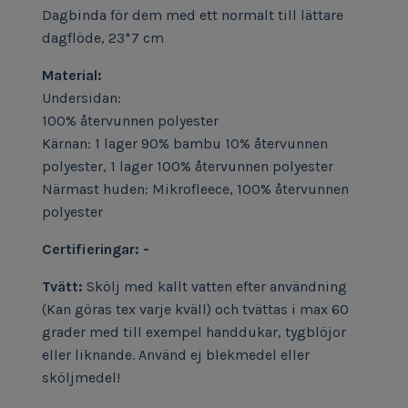
Dagbinda för dem med ett normalt till lättare
dagflöde, 23*7 cm
Material:
Undersidan:
100% återvunnen polyester
Kärnan: 1 lager 90% bambu 10% återvunnen
polyester, 1 lager 100% återvunnen polyester
Närmast huden: Mikrofleece, 100% återvunnen
polyester
Certifieringar: -
Tvätt:
Skölj med kallt vatten efter användning
(Kan göras tex varje kväll) och t
vättas i max 60
grader med till exempel handdukar, tygblöjor
eller liknande. Använd ej blekmedel eller
sköljmedel!