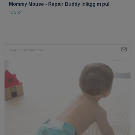
Mommy Mouse - Repair Buddy Inlägg m pul
M
135 kr
2