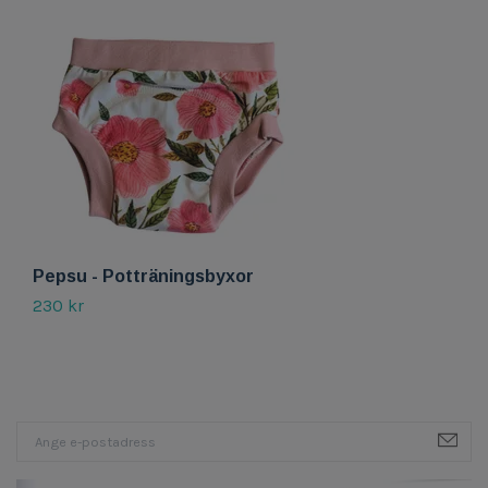
Pepsu - Potträningsbyxor
P
230 kr
15