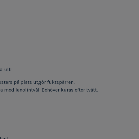
d ull!
sters på plats utgör fuktspärren.
med lanolintvål. Behöver kuras efter tvätt.
lant