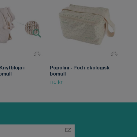
Knytblöja i
Popolini - Pod i ekologisk
Popo
omull
bomull
eng
110 kr
60 k