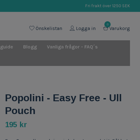
Fri frakt över 1250 SEK
0
Önskelistan
Logga in
Varukorg
 guide
Blogg
Vanliga frågor - FAQ´s
Popolini - Easy Free - Ull
Pouch
195 kr