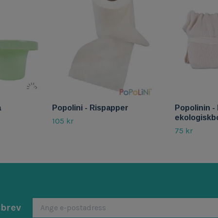
a
Popolini - Rispapper
Popolinin - 
ekologiskb
105 kr
75 kr
sbrev