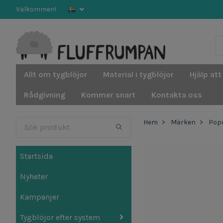
Välkommen!
Allt om tygblöjor
Material i tygblöjor
Hjälp att
Rådgivning
Kommer snart
Kontakta oss
Hem
Märken
Popo
Startsida
Nyheter
Kampanjer
Tygblöjor efter system