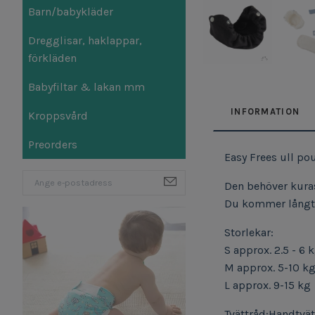
Barn/babykläder
Dregglisar, haklappar,
förkläden
Babyfiltar & lakan mm
INFORMATION
Kroppsvård
Preorders
Easy Frees ull pou
Den behöver kuras
Du kommer långt m
Storlekar:
S approx. 2.5 - 6 
M approx. 5-10 k
L approx. 9-15 kg
Tvättråd:Handtvät