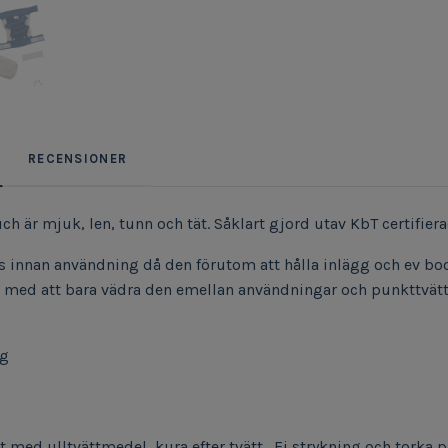
RECENSIONER
ch är mjuk, len, tunn och tät. Såklart gjord utav KbT certifiera
 innan användning då den förutom att hålla inlägg och ev boo
ed att bara vädra den emellan användningar och punkttvätta 
kg
g
t med ulltvättmedel, kura efter tvätt. Ej strykning och torka p