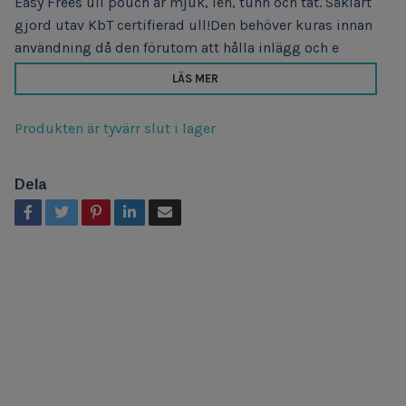
Easy Frees ull pouch är mjuk, len, tunn och tät. Såklart
gjord utav KbT certifierad ull!Den behöver kuras innan
användning då den förutom att hålla inlägg och e
LÄS MER
Produkten är tyvärr slut i lager
Dela