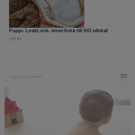
Puppi- LeakLock- innerficka till SIO ullskal
P
110 kr
Sl