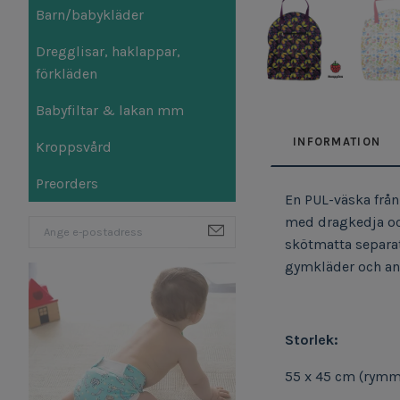
Barn/babykläder
Dregglisar, haklappar,
förkläden
Babyfiltar & lakan mm
INFORMATION
Kroppsvård
Preorders
En PUL-väska från
med dragkedja och
skötmatta separat
gymkläder och ann
Storlek:
55 x 45 cm (rymme