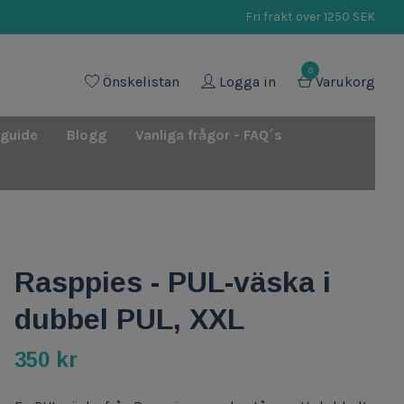
Fri frakt över 1250 SEK
0
Önskelistan
Logga in
Varukorg
 guide
Blogg
Vanliga frågor - FAQ´s
Rasppies - PUL-väska i
dubbel PUL, XXL
350 kr