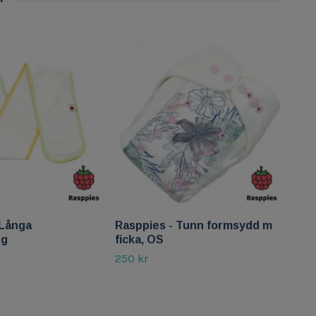
 Långa
Rasppies - Tunn formsydd m
Rasp
gg
ficka, OS
Tod
250 kr
280 