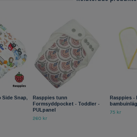
o Side Snap,
Rasppies tunn
Rasppies -
Formsyddpocket - Toddler -
bambuinlä
PULpanel
75 kr
260 kr