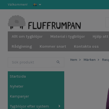
Välkommen!
Allt om tygblöjor
Material i tygblöjor
Hjälp att
Rådgivning
Kommer snart
Kontakta oss
Hem
Märken
Ras
Startsida
Nyheter
Kampanjer
Tygblöjor efter system