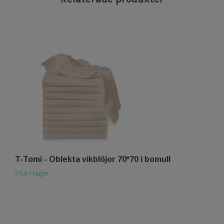
T-Tomi - Oblekta vikblöjor 70*70 i bomull
C
3
Slut i lager