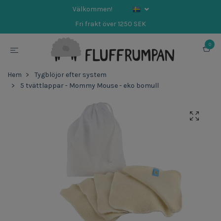
Välkommen!
Fri frakt över 1250 SEK
0
Hem
Tygblöjor efter system
5 tvättlappar - Mommy Mouse - eko bomull