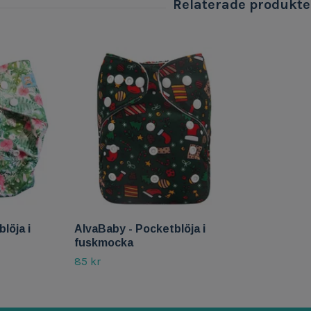
löja i
AlvaBaby - Pocketblöja i
fuskmocka
85 kr