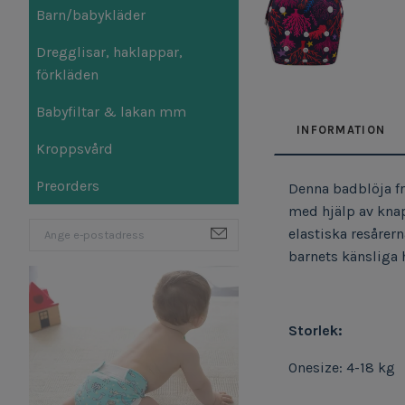
Barn/babykläder
Dregglisar, haklappar,
förkläden
Babyfiltar & lakan mm
INFORMATION
Kroppsvård
Preorders
Denna badblöja fr
med hjälp av knap
elastiska resårern
barnets känsliga
Storlek:
Onesize: 4-18 kg