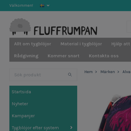
Välkommen!
Allt om tygblöjor
Material i tygblöjor
Hjälp att
Rådgivning
Kommer snart
Kontakta oss
Hem
Märken
Alv
Startsida
Nyheter
Kampanjer
Tygblöjor efter system