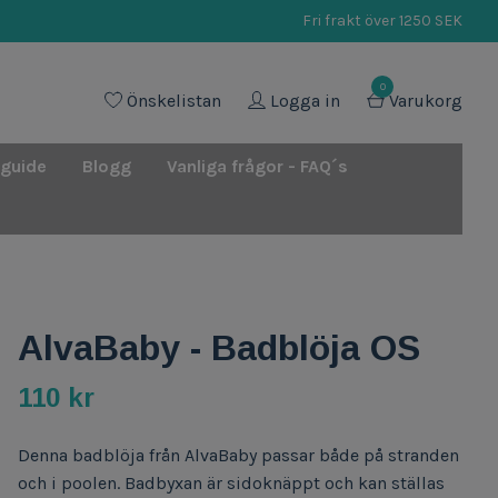
Fri frakt över 1250 SEK
0
Önskelistan
Logga in
Varukorg
 guide
Blogg
Vanliga frågor - FAQ´s
AlvaBaby - Badblöja OS
110 kr
Denna badblöja från AlvaBaby passar både på stranden
och i poolen. Badbyxan är sidoknäppt och kan ställas