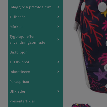
Inlägg och prefolds mm
Tillbehör
Märken
Tygblöjor efter
användningsområde
Badblöjor
Till Kvinnor
Inkontinens
Paketpriser
Ullkläder
Presentartiklar