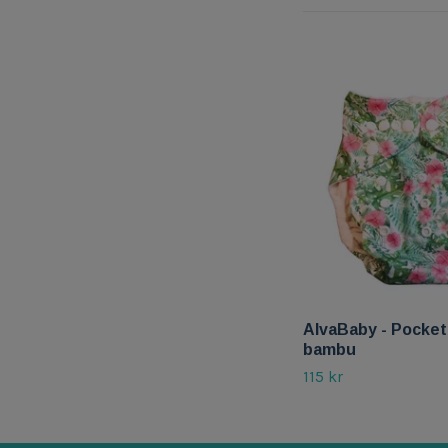
AlvaBaby - Pocketb
bambu
115 kr