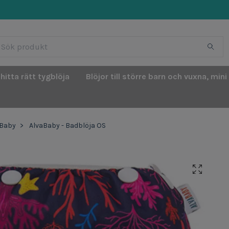
 hitta rätt tygblöja
Blöjor till större barn och vuxna, mini
aBaby
AlvaBaby - Badblöja OS