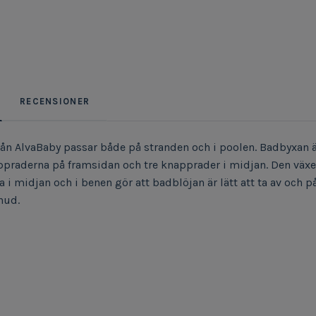
RECENSIONER
ån AlvaBaby passar både på stranden och i poolen. Badbyxan är 
praderna på framsidan och tre knapprader i midjan. Den växer 
a i midjan och i benen gör att badblöjan är lätt att ta av och
 hud.