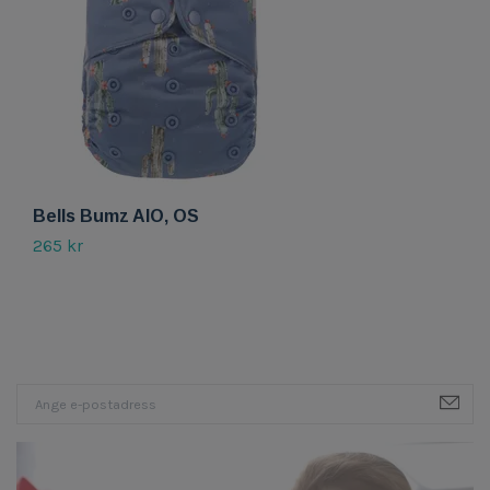
Bells Bumz AIO, OS
B
s
265 kr
9