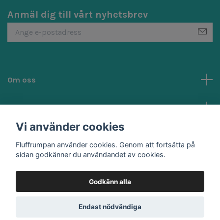
Anmäl dig till vårt nyhetsbrev
Om oss
Kundtjänst
Vi använder cookies
Sociala medier
Fluffrumpan använder cookies. Genom att fortsätta på
sidan godkänner du användandet av cookies.
Godkänn alla
© 2026 Fluffrumpan
Endast nödvändiga