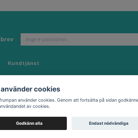
sbrev
Kundtjänst
Kontakt
Köpvillkor
 använder cookies
Byten/ Returer
ffrumpan använder cookies. Genom att fortsätta på sidan godkänne
användandet av cookies.
Godkänn alla
Endast nödvändiga