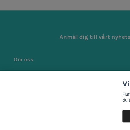
Anmäl dig till vårt nyhet
Om oss
Vi är noga när vi väljer ut de bästa produkterna för ditt barn.
Alla våra produkter är genomtänkta, smarta och tillverkad
Vi
med kärlek.
Flu
du 
© 2026 Fluffrumpan