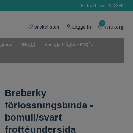
Fri frakt över 1250 SEK
0
Önskelistan
Logga in
Varukorg
 guide
Blogg
Vanliga frågor - FAQ´s
Breberky
förlossningsbinda -
bomull/svart
frottéundersida