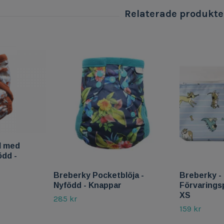
l med
ödd -
Breberky Pocketblöja -
Breberky - 
Nyfödd - Knappar
Förvarings
XS
285 kr
159 kr