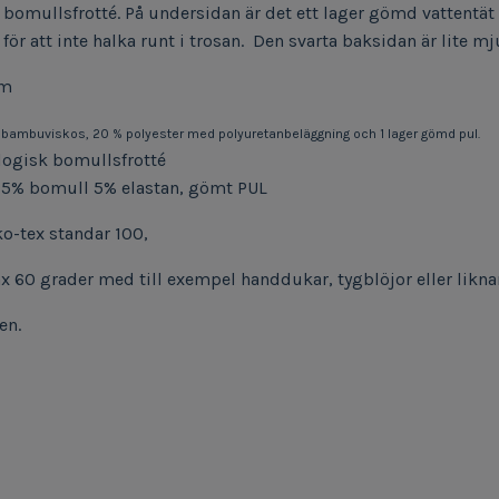
bomullsfrotté. På undersidan är det ett lager gömd vattentä
 för att inte halka runt i trosan.
Den svarta baksidan är lite mju
cm
 bambuviskos, 20 % polyester med polyuretanbeläggning och 1 lager gömd pul.
logisk bomullsfrotté
5% bomull 5% elastan, gömt PUL
eko-tex standar 100,
max 60 grader med till exempel handdukar, tygblöjor eller likn
ien.