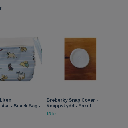
Breb
abs
475 
Liten
Breberky Snap Cover -
påse - Snack Bag -
Knappskydd - Enkel
15 kr