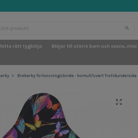
 hitta rätt tygblöja
Blöjor till större barn och vuxna, mini
berky
Breberky förlossningsbinda - bomull/svart frottéundersida