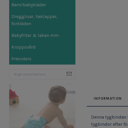
Barn/babykläder
Dregglisar, haklappar,
förkläden
Babyfiltar & lakan mm
Kroppsvård
Preorders
INFORMATION
Denna tygbindan f
tygbindor efter f