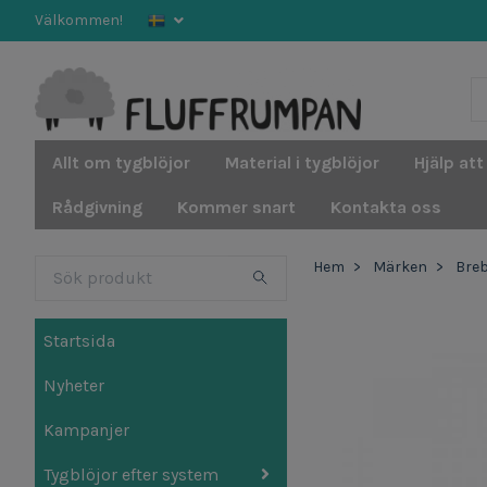
Välkommen!
Allt om tygblöjor
Material i tygblöjor
Hjälp att
Rådgivning
Kommer snart
Kontakta oss
Hem
Märken
Bre
Startsida
Nyheter
Kampanjer
Tygblöjor efter system