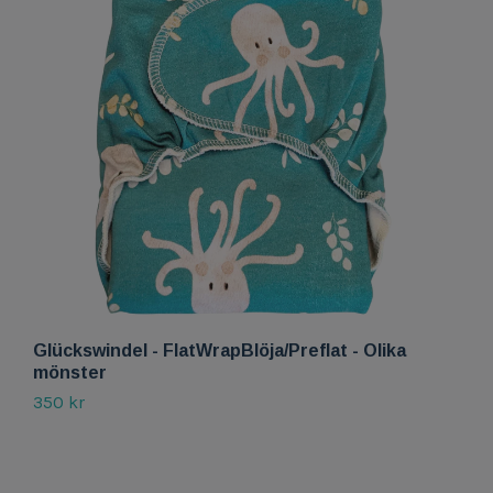
Glückswindel - FlatWrapBlöja/Preflat - Olika
G
mönster
f
350 kr
3