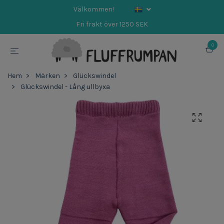
Välkommen!
Fri frakt över 1250 SEK
0
Hem
Märken
Glückswindel
Glückswindel - Lång ullbyxa