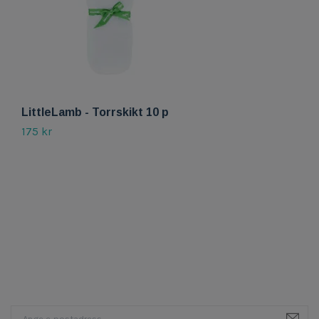
LittleLamb - Torrskikt 10 p
L
175 kr
2