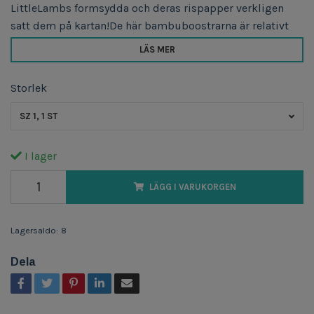
LittleLambs formsydda och deras rispapper verkligen
satt dem på kartan!De här bambuboostrarna är relativt
LÄS MER
Storlek
SZ 1, 1 ST
I lager
LÄGG I VARUKORGEN
Lagersaldo:
8
Dela