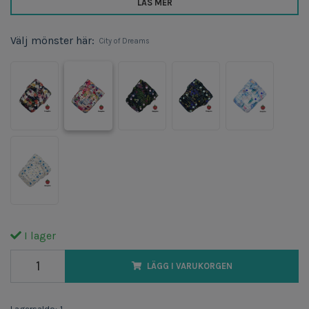
LÄS MER
Välj mönster här:
City of Dreams
I lager
LÄGG I VARUKORGEN
Lagersaldo:
1