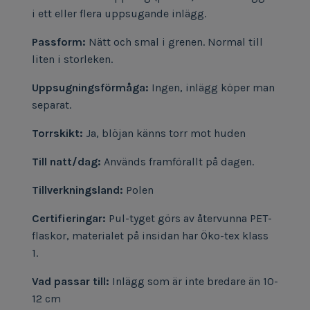
i ett eller flera uppsugande inlägg.
Passform:
Nätt och smal i grenen. Normal till
liten i storleken.
Uppsugningsförmåga:
Ingen, inlägg köper man
separat.
Torrskikt:
Ja, blöjan känns torr mot huden
Till natt/dag:
Används framförallt på dagen.
Tillverkningsland:
Polen
Certifieringar:
Pul-tyget görs av återvunna PET-
flaskor, materialet på insidan har Öko-tex klass
1.
Vad passar till:
Inlägg som är inte bredare än 10-
12 cm