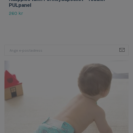
PULpanel
d
260 kr
2