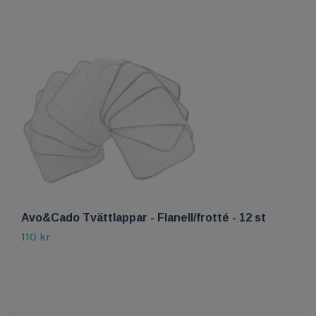
Avo&Cado Tvättlappar - Flanell/frotté - 12 st
A
110 kr
10