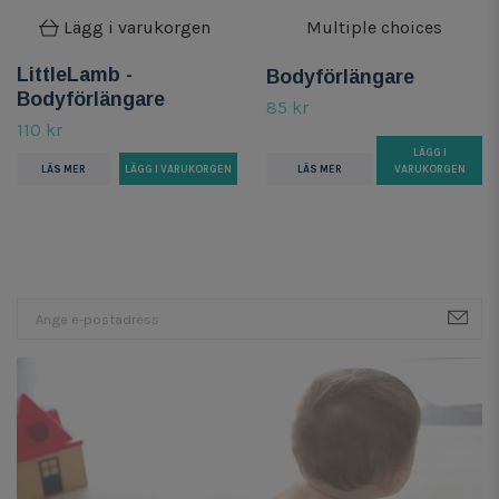
Lägg i varukorgen
Multiple choices
LittleLamb -
Bodyförlängare
Bodyförlängare
85 kr
110 kr
LÄGG I
LÄS MER
VARUKORGEN
LÄS MER