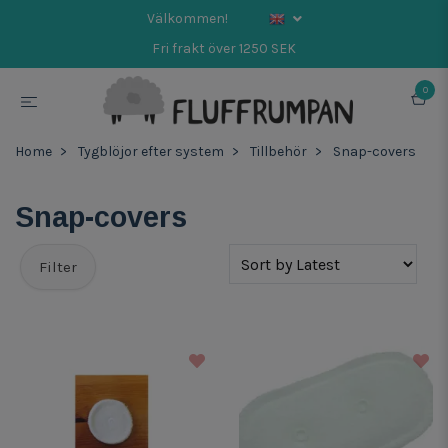
Välkommen!
Fri frakt över 1250 SEK
0
Home
Tygblöjor efter system
Tillbehör
Snap-covers
Snap-covers
Filter