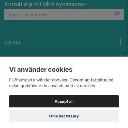
Anmäl dig till vårt nyhetsbrev
Om oss
Kundtjänst
Vi använder cookies
Social Media
Fluffrumpan använder cookies. Genom att fortsätta på
sidan godkänner du användandet av cookies.
Accept all
© 2026 Fluffrumpan
Only necessary