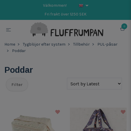
Välkommen!
Fri frakt över 1250 SEK
0
Home
Tygblöjor efter system
Tillbehör
PUL-påsar
Poddar
Poddar
Filter