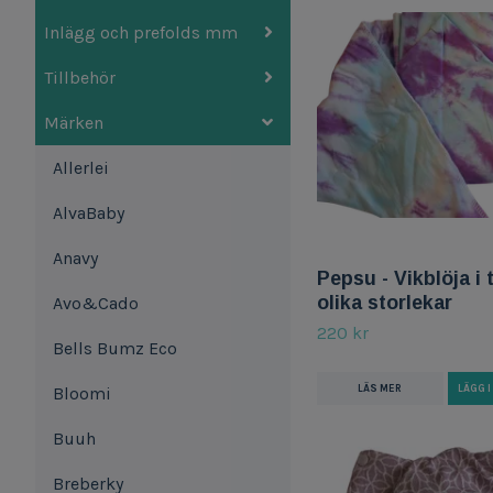
Inlägg och prefolds mm
Tillbehör
Märken
Allerlei
AlvaBaby
Anavy
Pepsu - Vikblöja i 
olika storlekar
Avo&Cado
220 kr
Bells Bumz Eco
LÄS MER
LÄGG 
Bloomi
Buuh
Breberky