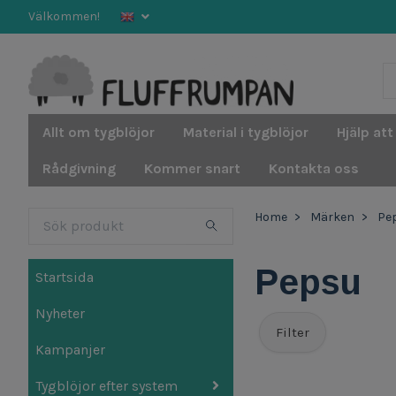
Välkommen!
Allt om tygblöjor
Material i tygblöjor
Hjälp att
Rådgivning
Kommer snart
Kontakta oss
Home
Märken
Pe
Pepsu
Startsida
Nyheter
Filter
Kampanjer
Tygblöjor efter system