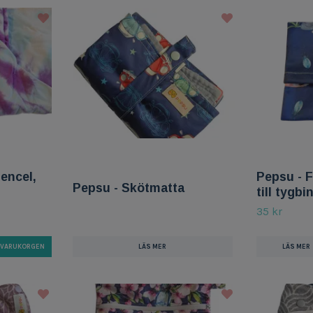
tencel,
Pepsu - 
Pepsu - Skötmatta
till tygbi
35 kr
I VARUKORGEN
LÄS MER
LÄS MER