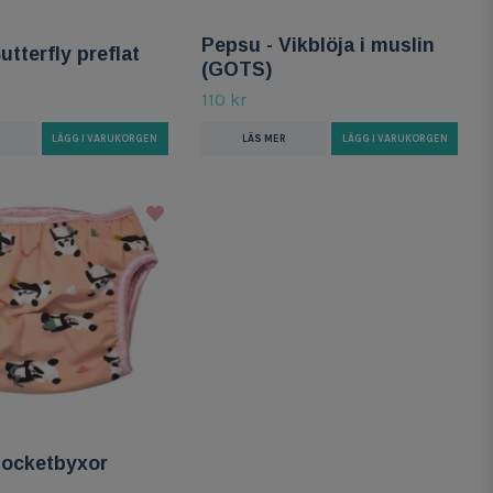
Pepsu - Vikblöja i muslin
utterfly preflat
(GOTS)
110 kr
LÄGG I VARUKORGEN
LÄS MER
LÄGG I VARUKORGEN
Pocketbyxor