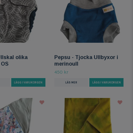
llskal olika
Pepsu - Tjocka Ullbyxor i
, OS
merinoull
450 kr
LÄGG I VARUKORGEN
LÄS MER
LÄGG I VARUKORGEN