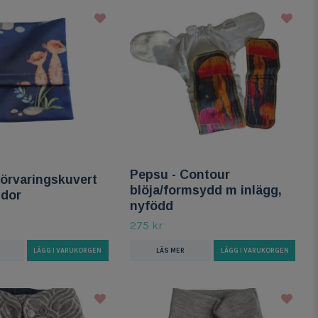
Pepsu - Contour
Förvaringskuvert
blöja/formsydd m inlägg,
ndor
nyfödd
275 kr
LÄGG I VARUKORGEN
LÄS MER
LÄGG I VARUKORGEN