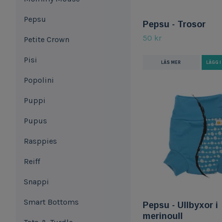
Pepsu
Pepsu - Trosor
50 kr
Petite Crown
Pisi
LÄS MER
LÄGG 
Popolini
Puppi
Pupus
Rasppies
Reiff
Snappi
Smart Bottoms
Pepsu - Ullbyxor i
merinoull