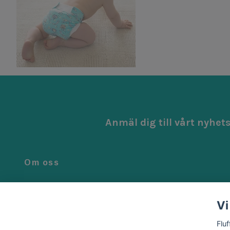
Anmäl dig till vårt nyhet
Om oss
Vi är noga när vi väljer ut de bästa produkterna för ditt barn.
Alla våra produkter är genomtänkta, smarta och tillverkad
Vi
med kärlek.
Flu