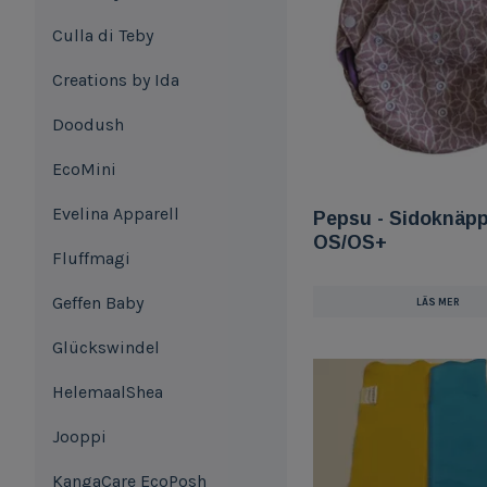
Culla di Teby
Creations by Ida
Doodush
EcoMini
Evelina Apparell
Pepsu - Sidoknäpp
OS/OS+
Fluffmagi
Geffen Baby
LÄS MER
Glückswindel
HelemaalShea
Jooppi
KangaCare EcoPosh