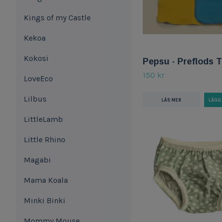
Kings of my Castle
Kekoa
Kokosi
Pepsu - Preflods 
150 kr
LoveEco
Lilbus
LÄS MER
LittleLamb
Little Rhino
Magabi
Mama Koala
Minki Binki
Mommy Mouse