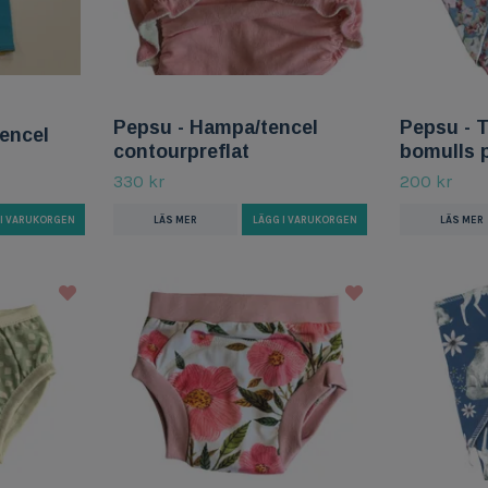
Pepsu - Hampa/tencel
Pepsu - 
Tencel
contourpreflat
bomulls p
330 kr
200 kr
LÄS MER
LÄGG I VARUKORGEN
LÄS MER