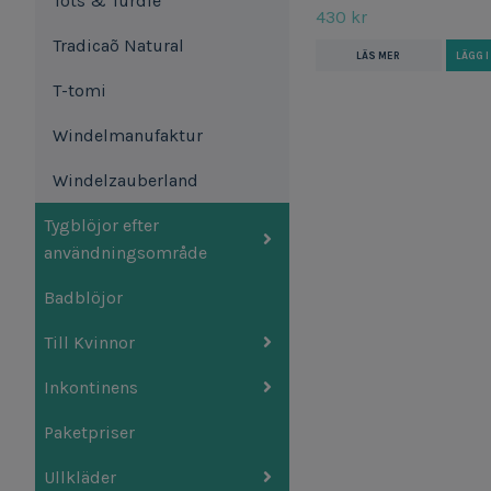
Tots & Turdle
430 kr
Tradicaõ Natural
LÄS MER
LÄGG 
T-tomi
Windelmanufaktur
Windelzauberland
Tygblöjor efter
användningsområde
Badblöjor
Till Kvinnor
Inkontinens
Paketpriser
Ullkläder