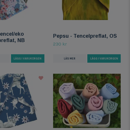
Tencel/eko
Pepsu - Tencelpreflat, OS
reflat, NB
230 kr
LÄS MER
LÄGG I VARUKORGEN
LÄGG I VARUKORGEN