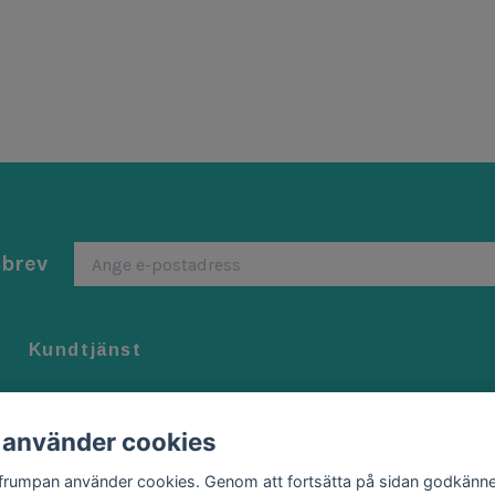
sbrev
Kundtjänst
Kontakt
Köpvillkor
 använder cookies
Byten/ Returer
ffrumpan använder cookies. Genom att fortsätta på sidan godkänne