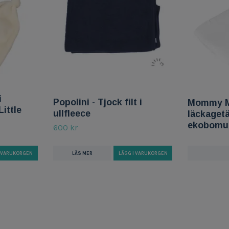
i
Popolini - Tjock filt i
Mommy M
ittle
ullfleece
läckagetä
ekobomul
600 kr
LÄS MER
LÄGG I VARUKORGEN
I VARUKORGEN