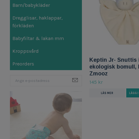
Barn/babykläder
Dregglisar, haklappar,
förkläden
Babyfiltar & lakan mm
Kroppsvård
Keptin Jr- Snuttis 
Preorders
ekologisk bomull, L
Zmooz
145 kr
LÄS MER
LÄGG 