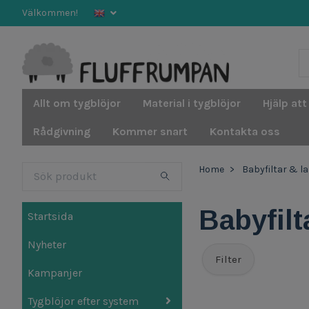
Välkommen!
Allt om tygblöjor
Material i tygblöjor
Hjälp att
Rådgivning
Kommer snart
Kontakta oss
Home
Babyfiltar & 
Babyfil
Startsida
Nyheter
Filter
Kampanjer
Tygblöjor efter system