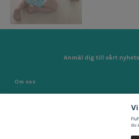
Anmäl dig till vårt nyhet
Om oss
Vi är noga när vi väljer ut de bästa produkterna för ditt barn.
Alla våra produkter är genomtänkta, smarta och tillverkad
Vi
med kärlek.
Flu
du 