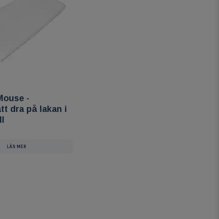
ouse -
tt dra på lakan i
l
LÄS MER