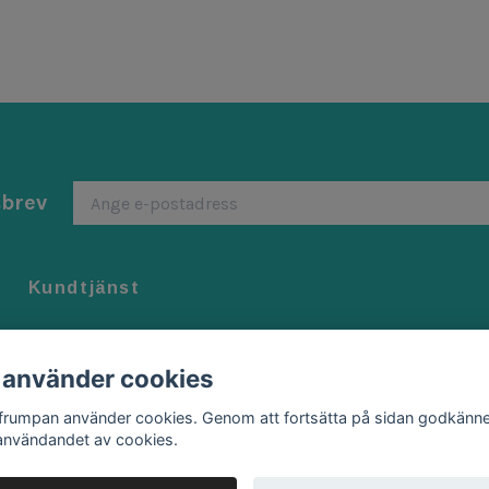
sbrev
Kundtjänst
Kontakt
Köpvillkor
 använder cookies
Byten/ Returer
ffrumpan använder cookies. Genom att fortsätta på sidan godkänne
användandet av cookies.