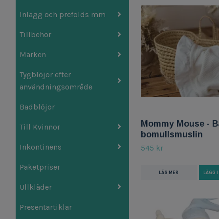
Inlägg och prefolds mm
Tillbehör
Märken
Tygblöjor efter
användningsområde
Badblöjor
Mommy Mouse - Bab
Till Kvinnor
bomullsmuslin
Inkontinens
545 kr
Paketpriser
LÄS MER
LÄGG 
Ullkläder
Presentartiklar