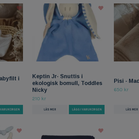
Keptin Jr- Snuttis i
yfilt i
Pisi - Ma
ekologisk bomull, Toddles
650 kr
Nicky
210 kr
LÄS MER
I VARUKORGEN
LÄS MER
LÄGG I VARUKORGEN