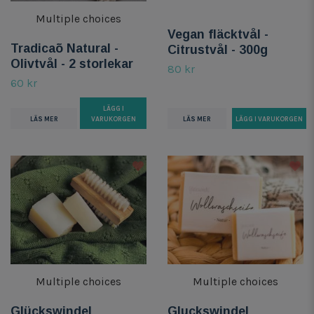
Multiple choices
Vegan fläcktvål -
Tradicaõ Natural -
Citrustvål - 300g
Olivtvål - 2 storlekar
80 kr
60 kr
LÄGG I
LÄS MER
VARUKORGEN
LÄS MER
Multiple choices
Multiple choices
Glückswindel
Gluckswindel