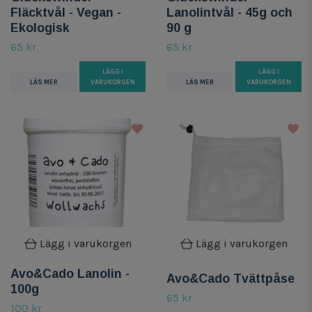
Fläcktvål - Vegan -
Lanolintvål - 45g och
Ekologisk
90 g
65 kr
65 kr
LÄGG I
LÄGG I
LÄS MER
VARUKORGEN
LÄS MER
VARUKORGEN
Lägg i varukorgen
Lägg i varukorgen
Avo&Cado Lanolin -
Avo&Cado Tvättpåse
100g
65 kr
100 kr