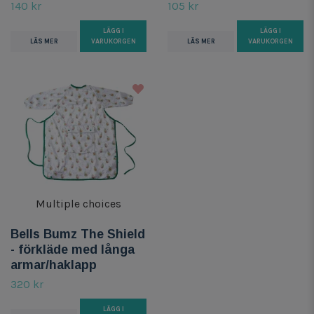
140 kr
105 kr
LÄGG I
LÄGG I
LÄS MER
VARUKORGEN
LÄS MER
VARUKORGEN
Multiple choices
Bells Bumz The Shield
- förkläde med långa
armar/haklapp
320 kr
LÄGG I