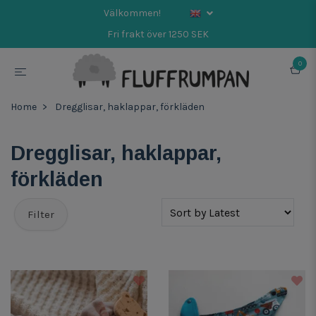
Välkommen!
Fri frakt över 1250 SEK
0
Home
Dregglisar, haklappar, förkläden
Dregglisar, haklappar,
förkläden
Filter