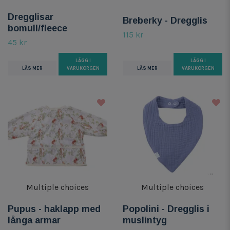
Dregglisar
Breberky - Dregglis
bomull/fleece
115 kr
45 kr
LÄGG I
LÄGG I
LÄS MER
VARUKORGEN
LÄS MER
VARUKORGEN
Multiple choices
Multiple choices
Pupus - haklapp med
Popolini - Dregglis i
långa armar
muslintyg