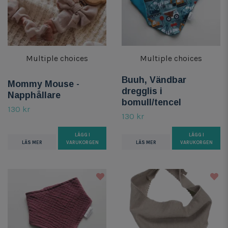
Multiple choices
Multiple choices
Buuh, Vändbar
Mommy Mouse -
dregglis i
Napphållare
bomull/tencel
130 kr
130 kr
LÄGG I
LÄGG I
LÄS MER
VARUKORGEN
LÄS MER
VARUKORGEN