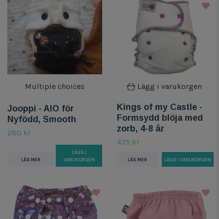
Multiple choices
Lägg i varukorgen
Kings of my Castle -
Jooppi - AIO för
Formsydd blöja med
Nyfödd, Smooth
zorb, 4-8 år
280 kr
475 kr
LÄGG I
LÄS MER
VARUKORGEN
LÄS MER