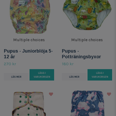
Multiple choices
Multiple choices
Pupus - Juniorblöja 5-
Pupus -
12 år
Potträningsbyxor
270 kr
180 kr
LÄGG I
LÄGG I
LÄS MER
VARUKORGEN
LÄS MER
VARUKORGEN