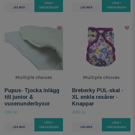
LÄGG I
LÄGG I
LÄS MER
VARUKORGEN
LÄS MER
VARUKORGEN
Multiple choices
Multiple choices
Pupus- Tjocka inlägg
Breberky PUL-skal -
till junior &
XL enkla resårer -
vuxenunderbyxor
Knappar
100 kr
330 kr
LÄGG I
LÄGG I
LÄS MER
VARUKORGEN
LÄS MER
VARUKORGEN