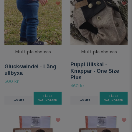
Multiple choices
Multiple choices
Puppi Ullskal -
Glückswindel - Lång
Knappar - One Size
ullbyxa
Plus
500 kr
460 kr
LÄGG I
LÄGG I
LÄS MER
VARUKORGEN
LÄS MER
VARUKORGEN