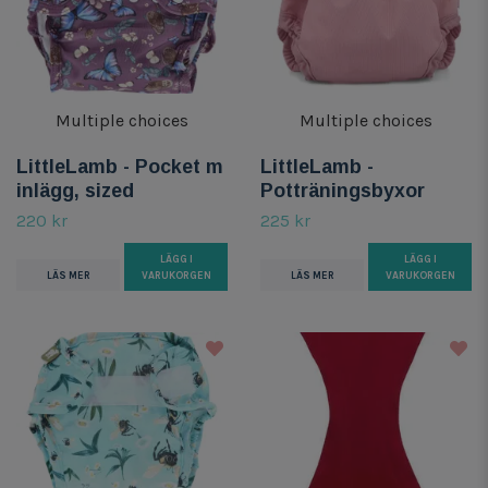
Multiple choices
Multiple choices
LittleLamb - Pocket m
LittleLamb -
inlägg, sized
Potträningsbyxor
220 kr
225 kr
LÄGG I
LÄGG I
LÄS MER
VARUKORGEN
LÄS MER
VARUKORGEN