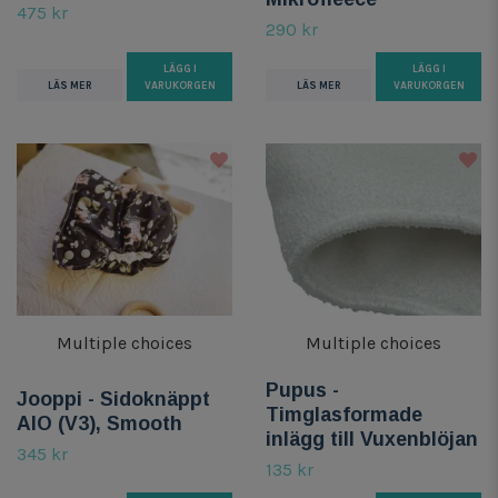
475 kr
290 kr
LÄGG I
LÄGG I
LÄS MER
VARUKORGEN
LÄS MER
VARUKORGEN
Multiple choices
Multiple choices
Pupus -
Jooppi - Sidoknäppt
Timglasformade
AIO (V3), Smooth
inlägg till Vuxenblöjan
345 kr
135 kr