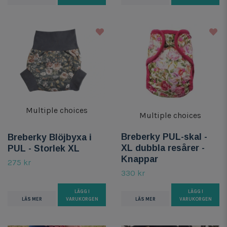
Multiple choices
Multiple choices
Breberky PUL-skal -
Breberky Blöjbyxa i
XL dubbla resårer -
PUL - Storlek XL
Knappar
275 kr
330 kr
LÄGG I
LÄGG I
LÄS MER
VARUKORGEN
LÄS MER
VARUKORGEN