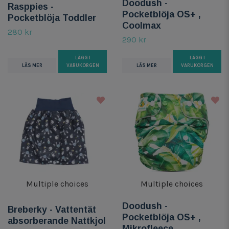
Doodush -
Rasppies -
Pocketblöja OS+ ,
Pocketblöja Toddler
Coolmax
280 kr
290 kr
LÄGG I
LÄGG I
LÄS MER
VARUKORGEN
LÄS MER
VARUKORGEN
Multiple choices
Multiple choices
Doodush -
Breberky - Vattentät
Pocketblöja OS+ ,
absorberande Nattkjol
Mikrofleece