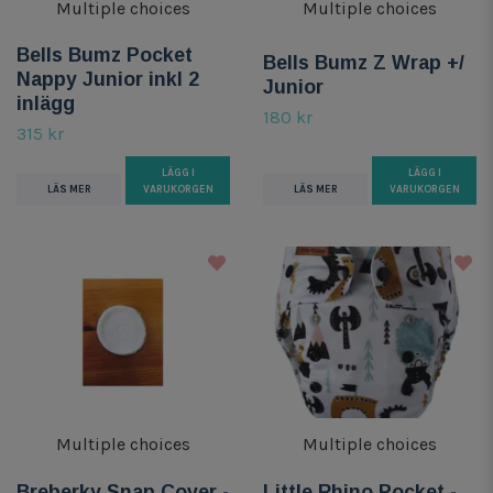
Multiple choices
Multiple choices
Bells Bumz Pocket
Bells Bumz Z Wrap +/
Nappy Junior inkl 2
Junior
inlägg
180 kr
315 kr
LÄGG I
LÄGG I
LÄS MER
VARUKORGEN
LÄS MER
VARUKORGEN
Multiple choices
Multiple choices
Breberky Snap Cover -
Little Rhino Pocket -