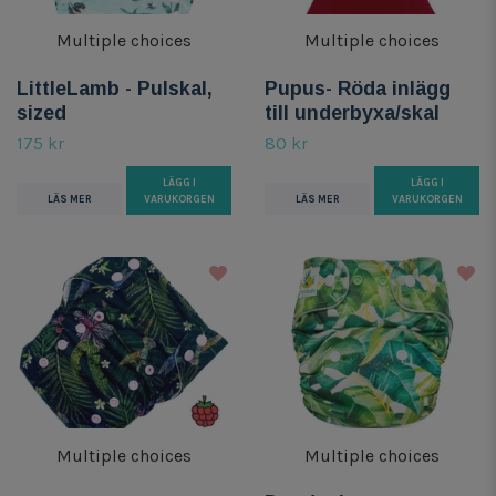
Multiple choices
Multiple choices
LittleLamb - Pulskal,
Pupus- Röda inlägg
sized
till underbyxa/skal
175 kr
80 kr
LÄGG I
LÄGG I
LÄS MER
VARUKORGEN
LÄS MER
VARUKORGEN
Multiple choices
Multiple choices