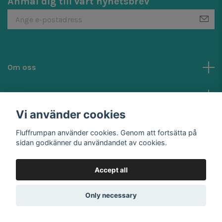
Anmäl dig till vårt nyhetsbrev
Om oss
Kundtjänst
Vi använder cookies
Social Media
Fluffrumpan använder cookies. Genom att fortsätta på
sidan godkänner du användandet av cookies.
Accept all
© 2026 Fluffrumpan
Only necessary