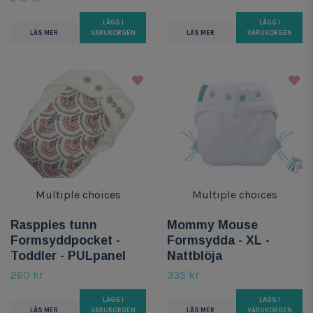
LÄGG I
LÄGG I
LÄS MER
VARUKORGEN
LÄS MER
VARUKORGEN
Multiple choices
Multiple choices
Rasppies tunn
Mommy Mouse
Formsyddpocket -
Formsydda - XL -
Toddler - PULpanel
Nattblöja
260 kr
335 kr
LÄGG I
LÄGG I
LÄS MER
VARUKORGEN
LÄS MER
VARUKORGEN