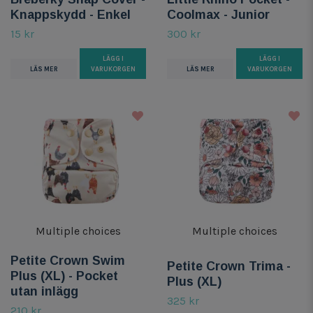
Knappskydd - Enkel
Coolmax - Junior
15 kr
300 kr
LÄGG I
LÄGG I
LÄS MER
VARUKORGEN
LÄS MER
VARUKORGEN
Multiple choices
Multiple choices
Petite Crown Swim
Petite Crown Trima -
Plus (XL) - Pocket
Plus (XL)
utan inlägg
325 kr
210 kr