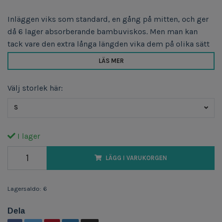
Inläggen viks som standard, en gång på mitten, och ger
då 6 lager absorberande bambuviskos. Men man kan
tack vare den extra långa längden vika dem på olika sätt
LÄS MER
Välj storlek här:
S
I lager
LÄGG I VARUKORGEN
Lagersaldo:
6
Dela