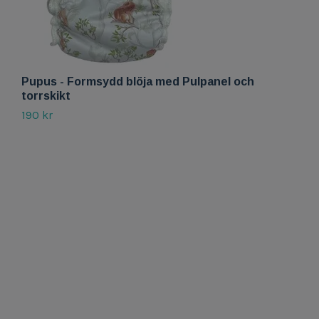
Pupus - Formsydd blöja med Pulpanel och
torrskikt
190 kr
P
u
2