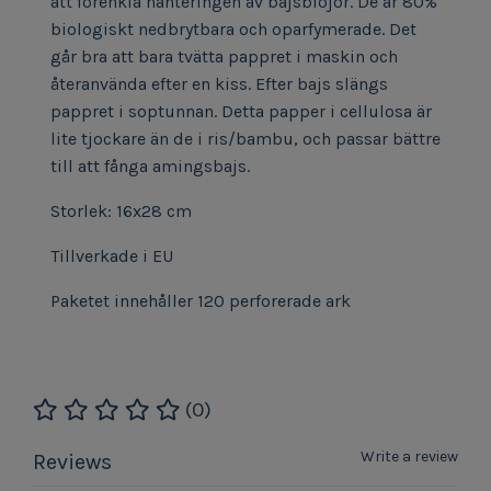
att förenkla hanteringen av bajsblöjor. De är 80%
biologiskt nedbrytbara och oparfymerade. Det
går bra att bara tvätta pappret i maskin och
återanvända efter en kiss. Efter bajs slängs
pappret i soptunnan. Detta papper i cellulosa är
lite tjockare än de i ris/bambu, och passar bättre
till att fånga amingsbajs.
Storlek: 16x28 cm
Tillverkade i EU
Paketet innehåller 120 perforerade ark
(0)
Write a review
Reviews