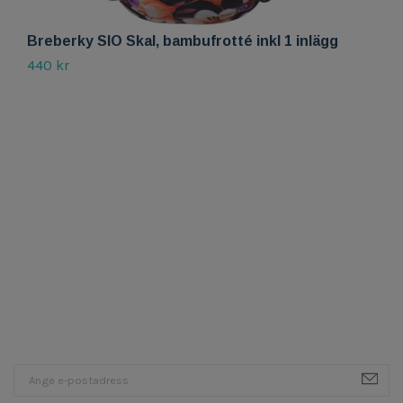
L
2
Breberky SIO Skal, bambufrotté inkl 1 inlägg
440 kr