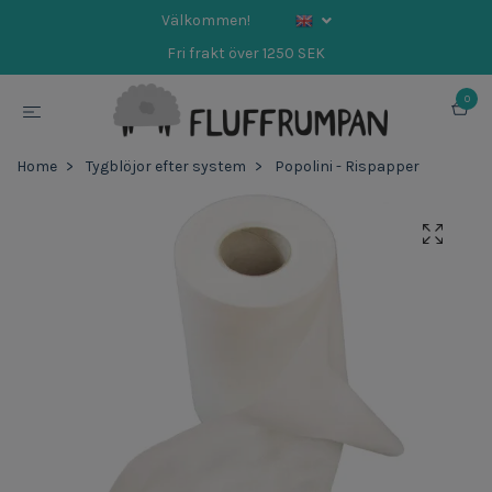
Välkommen!
Fri frakt över 1250 SEK
0
Home
Tygblöjor efter system
Popolini - Rispapper