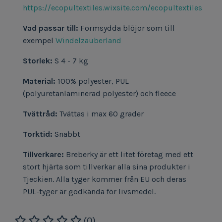
https://ecopultextiles.wixsite.com/ecopultextiles
Vad passar till:
Formsydda blöjor som till
exempel
Windelzauberland
Storlek:
S 4 - 7 kg
Material:
100% polyester, PUL
(polyuretanlaminerad polyester) och fleece
Tvättråd:
Tvättas i max 60 grader
Torktid:
Snabbt
Tillverkare:
Breberky är ett litet företag med ett
stort hjärta som tillverkar alla sina produkter i
Tjeckien. Alla tyger kommer från EU och deras
PUL-tyger är godkända för livsmedel.
(0)