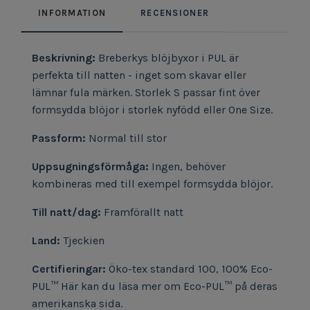
INFORMATION
RECENSIONER
Beskrivning:
Breberkys blöjbyxor i PUL är
perfekta till natten - inget som skavar eller
lämnar fula märken. Storlek S passar fint över
formsydda blöjor i storlek nyfödd eller One Size.
Passform:
Normal till stor
Uppsugningsförmåga:
Ingen, behöver
kombineras med till exempel formsydda blöjor.
Till natt/dag:
Framförallt natt
Land:
Tjeckien
Certifieringar:
Öko-tex standard 100, 100% Eco-
PUL™ Här kan du läsa mer om Eco-PUL™ på deras
amerikanska sida.