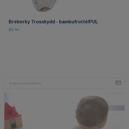
Breberky Trosskydd - bambufrotté/PUL
95 kr
B
15