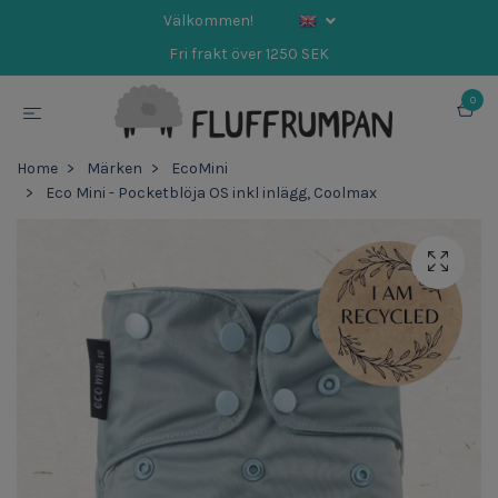
Välkommen!
Fri frakt över 1250 SEK
0
Home
Märken
EcoMini
Eco Mini - Pocketblöja OS inkl inlägg, Coolmax