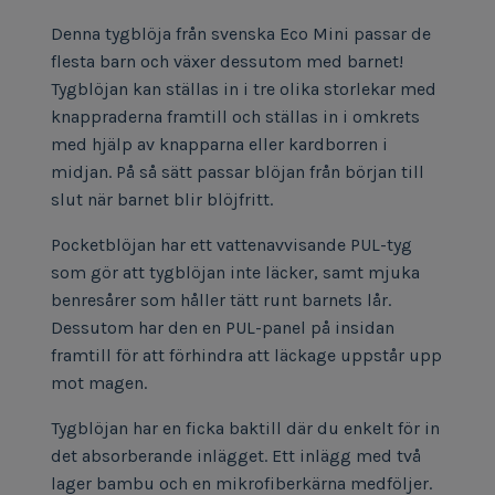
Denna tygblöja från svenska Eco Mini passar de
flesta barn och växer dessutom med barnet!
Tygblöjan kan ställas in i tre olika storlekar med
knappraderna framtill och ställas in i omkrets
med hjälp av knapparna eller kardborren i
midjan. På så sätt passar blöjan från början till
slut när barnet blir blöjfritt.
Pocketblöjan har ett vattenavvisande PUL-tyg
som gör att tygblöjan inte läcker, samt mjuka
benresårer som håller tätt runt barnets lår.
Dessutom har den en PUL-panel på insidan
framtill för att förhindra att läckage uppstår upp
mot magen.
Tygblöjan har en ficka baktill där du enkelt för in
det absorberande inlägget. Ett inlägg med två
lager bambu och en mikrofiberkärna medföljer.