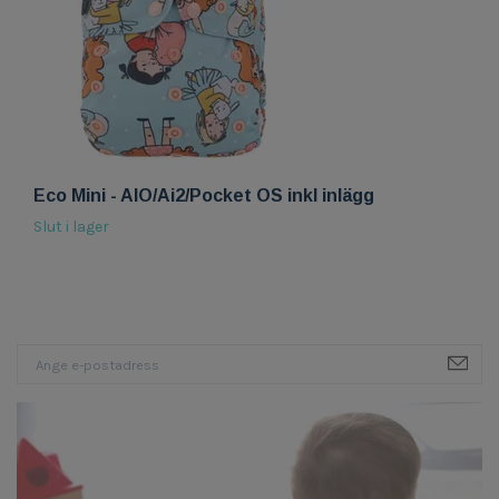
Eco Mini - AIO/Ai2/Pocket OS inkl inlägg
E
2
Slut i lager