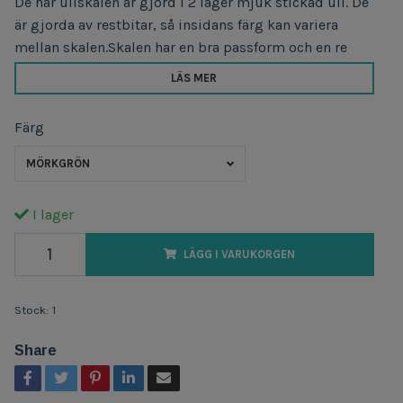
De här ullskalen är gjord i 2 lager mjuk stickad ull. De
är gjorda av restbitar, så insidans färg kan variera
mellan skalen.Skalen har en bra passform och en re
LÄS MER
Färg
MÖRKGRÖN
I lager
LÄGG I VARUKORGEN
Stock:
1
Share