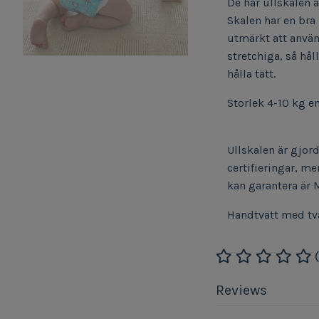
De här ullskalen ä
Skalen har en bra
utmärkt att använd
stretchiga, så hå
hålla tätt.
Storlek 4-10 kg en
Ullskalen är gjord
certifieringar, me
kan garantera är 
Handtvätt med tv
Reviews