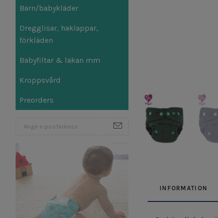
Barn/babykläder
Dregglisar, haklappar,
förkläden
Babyfiltar & lakan mm
Kroppsvård
Preorders
INFORMATION