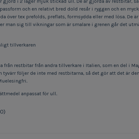
r gjord i 2 lager mjuk stickad ull. De är gjorda av restbitar, s
 passform och en relativt bred dold resår i ryggen och en myc
a över tex prefolds, preflats, formsydda eller med lösa. De är l
ller man sig till vikningar som är smalare i grenen går det ut
ligt tillverkaren
a från restbitar från andra tillverkare i Italien, som en del i M
n tyvärr följer de inte med restbitarna, så det gör att det är 
Muelesingfri.
ättmedel anpassat för ull.
(0)