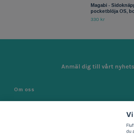
Magabi - Sidoknäp
pocketblöja OS, b
330 kr
Anmäl dig till vårt nyhet
Om oss
Vi är noga när vi väljer ut de bästa produkterna för ditt barn.
Alla våra produkter är genomtänkta, smarta och tillverkad
Vi
med kärlek.
Flu
du 