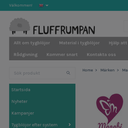
Välkommen!
Allt om tygblöjor
Material i tygblöjor
Hjälp att
Rådgivning
Kommer snart
Kontakta oss
Home
Märken
Ma
Startsida
Nyheter
Kampanjer
Tygblöjor efter system