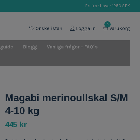
Fri frakt över 1250 SEK
0
Önskelistan
Logga in
Varukorg
 guide
Blogg
Vanliga frågor - FAQ´s
Magabi merinoullskal S/M
4-10 kg
445 kr