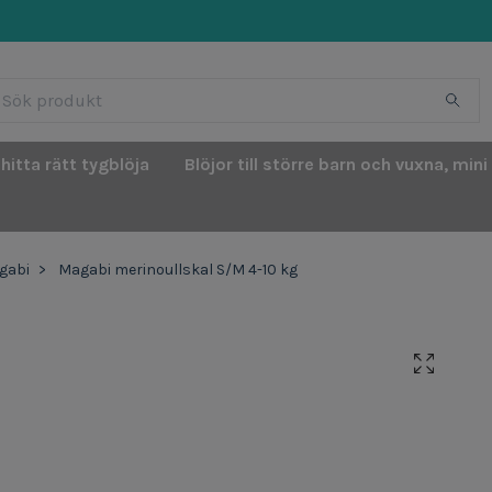
 hitta rätt tygblöja
Blöjor till större barn och vuxna, mini
gabi
Magabi merinoullskal S/M 4-10 kg