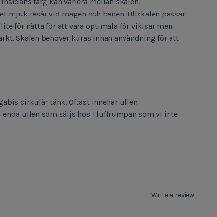
å insidans färg kan variera mellan skalen.
ket mjuk resår vid magen och benen. Ullskalen passar
ite för nätta för att vara optimala för vikisar men
märkt. Skalen behöver kuras innan användning för att
agabis cirkulär tänk. Oftast innehar ullen
den enda ullen som säljs hos Fluffrumpan som vi inte
Write a review