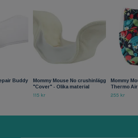
epair Buddy
Mommy Mouse No crushinlägg
Mommy Mou
"Cover" - Olika material
Thermo Air
115 kr
255 kr