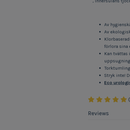
, innersulans tjo
Av hygienskä
Av ekologis
Klorbaserad
förlora sina
Kan tvättas
uppsugning
Torktumling
Stryk inte! 
Eco urologi
Reviews