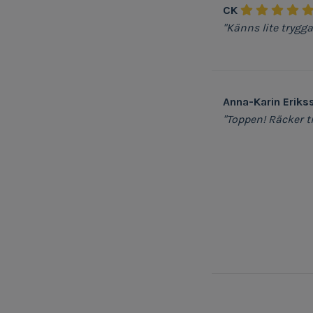
CK
"Känns lite trygg
Anna-Karin Eriks
"Toppen! Räcker til