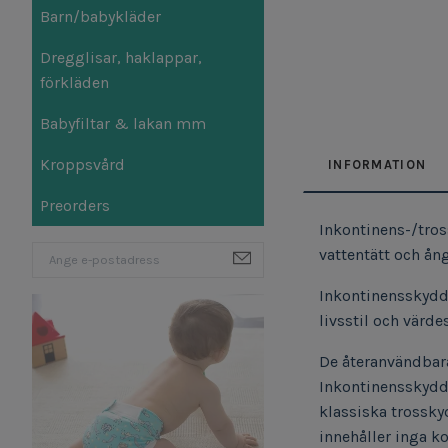
Barn/babykläder
Dregglisar, haklappar,
förkläden
Babyfiltar & lakan mm
Kroppsvård
INFORMATION
Preorders
Inkontinens-/tros
vattentätt och å
Inkontinensskydde
livsstil och värd
De återanvändbara
Inkontinensskydde
klassiska trossky
innehåller inga k