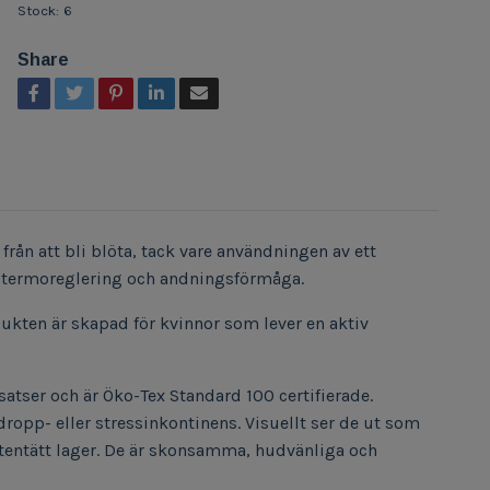
Stock:
6
Share
ån att bli blöta, tack vare användningen av ett
t termoreglering och andningsförmåga.
dukten är skapad för kvinnor som lever en aktiv
atser och är Öko-Tex Standard 100 certifierade.
ropp- eller stressinkontinens. Visuellt ser de ut som
ttentätt lager. De är skonsamma, hudvänliga och