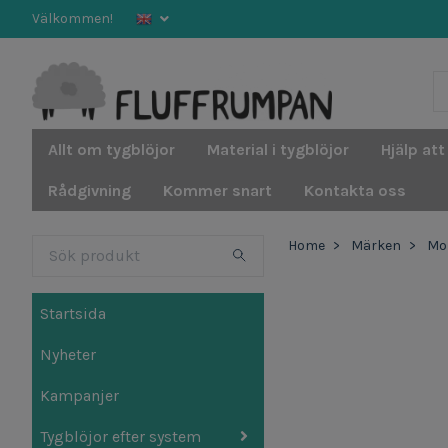
Välkommen!
Allt om tygblöjor
Material i tygblöjor
Hjälp att
Rådgivning
Kommer snart
Kontakta oss
Home
Märken
Mo
Startsida
Nyheter
Kampanjer
Tygblöjor efter system