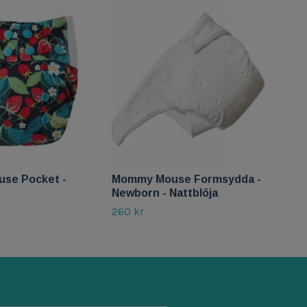
se Pocket -
Mommy Mouse Formsydda -
Mom
Newborn - Nattblöja
Ink
260 kr
50 k