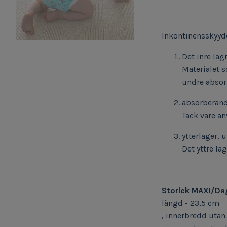
Inkontinensskyyde
Det inre lag
Materialet 
undre absor
absorberand
Tack vare an
ytterlager, 
Det yttre la
Storlek MAXI/Da
längd - 23,5 cm
, innerbredd utan 