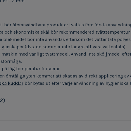
cklek - 3 mm
l bör återanvändbara produkter tvättas före första användnin
ka och ekonomiska skäl bör rekommenderad tvätttemperatur i
e blekmedel bör inte användas eftersom det vattentäta polye
 egenskaper (dvs. de kommer inte längre att vara vattentäta).
 i maskin med vanligt tvättmedel. Använd inte sköljmedel ef
sförmåga.
 på låg temperatur fungerar
Den ömtåliga ytan kommer att skadas av direkt applicering av 
ska kuddar
bör bytas ut efter varje användning av hygieniska s
(2)