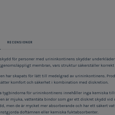
RECENSIONER
skydd för personer med urininkontinens skyddar underkläder fr
nggenomsläppligt membran, vars struktur säkerställer korrek
n har skapats för lätt till medelgrad av urininkontinens. Pro
esätter komfort och säkerhet i kombination med diskretion.
 tygbindorna för urininkontinens innehåller inga kemiska tills
n är mjuka, vattentäta bindor som ger ett diskret skydd vid d
dd, men de är mycket mer absorberande och har ett säkert va
onstgjorda doftämnen eller kemiska fuktabsorbenter.