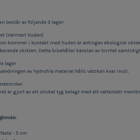
n består av följande 3 lager:
ret (närmast huden)
som kommer i kontakt med huden är antingen ekologisk oblekt 
berande skikten.
Detta bibehåller känslan av torrhet samtidig
e lager
vändningen av hydrofila material hålls vätskan kvar inuti.
undersidan
gret är gjort av ett stickat tyg belagt med ett vattentätt mem
gbinda:
fäste - 5 cm