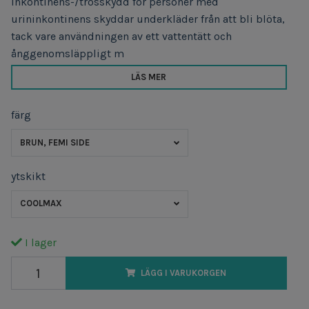
Inkontinens-/trosskydd för personer med
urininkontinens skyddar underkläder från att bli blöta,
tack vare användningen av ett vattentätt och
ånggenomsläppligt m
LÄS MER
färg
BRUN, FEMI SIDE
ytskikt
COOLMAX
I lager
LÄGG I VARUKORGEN