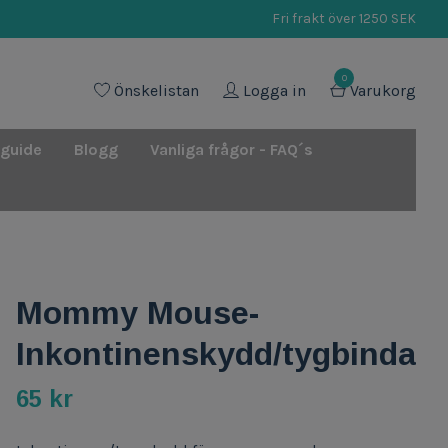
Fri frakt över 1250 SEK
0
Önskelistan
Logga in
Varukorg
 guide
Blogg
Vanliga frågor - FAQ´s
Mommy Mouse-
Inkontinenskydd/tygbinda
65 kr