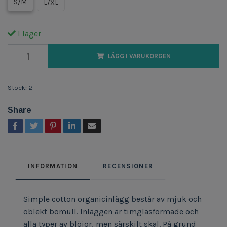
S/M
L/XL
I lager
LÄGG I VARUKORGEN
Stock:
2
Share
INFORMATION
RECENSIONER
Simple cotton organicinlägg består av mjuk och
oblekt bomull. Inläggen är timglasformade och
alla typer av blöjor, men särskilt skal. På grund