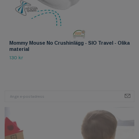
Mommy Mouse No Crushinlägg - SIO Travel - Olika
M
material
m
130 kr
2