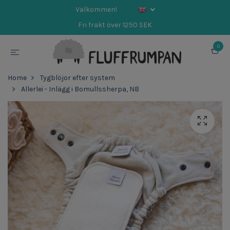
Välkommen!
Fri frakt över 1250 SEK
0
Home
Tygblöjor efter system
Allerlei - Inlägg i Bomullssherpa, NB