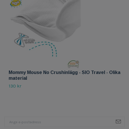
Mommy Mouse No Crushinlägg - SIO Travel - Olika
C
material
3
130 kr