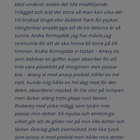
bäst underst, sedan det lilla medföljande
inlägget och sist det stora så man kan vika det
till önskad längd eller dubbelt fram för pojkar.
Hängtorkar snabbt pga att de tre delarna är så
tunna. Andra formsydda jag har måste jag
torktumla för att de ska hinna bli torra på 24
timmar. Andra formsydda vi testat: - Anavy os,
som behöver en geffen super absorber för att
inte vara plaskblöt på morgonen men passar
bra. - Anavy xl med anavy prefold. Håller en hel
natt, kunde nog hålla en hel dag med för den
delen, absorberar mycket. Är lite stor på rumpan
men läcker aldrig trots glapp runt benen. -
Breberky med olika inlägg som tyvärr inte
passar min dotter. Så mjuka och stretchiga
vilket gör att de glider ner på min lilla dotter och
läcker. Överlag glatt överraskad. Inte lika tjock
som anavy xl med prefold men håller min dotter