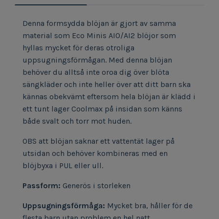
Denna formsydda blöjan är gjort av samma
material som Eco Minis AIO/AI2 blöjor som
hyllas mycket för deras otroliga
uppsugningsförmågan. Med denna blöjan
behöver du alltså inte oroa dig över blöta
sängkläder och inte heller över att ditt barn ska
kännas obekvämt eftersom hela blöjan är klädd i
ett tunt lager Coolmax på insidan som känns
både svalt och torr mot huden.
OBS att blöjan saknar ett vattentät lager på
utsidan och behöver kombineras med en
blöjbyxa i PUL eller ull.
Passform:
Generös i storleken
Uppsugningsförmåga:
Mycket bra, håller för de
flesta barn utan problem en hel natt.