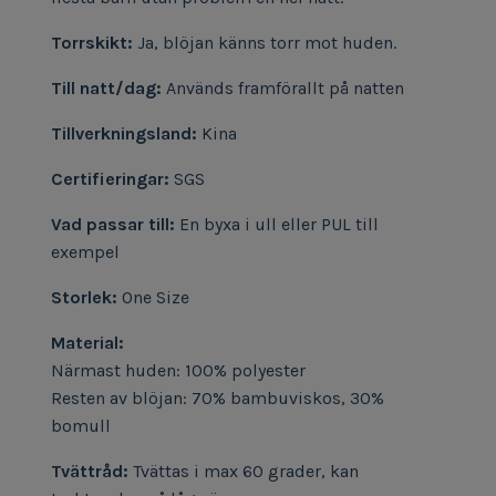
Torrskikt:
Ja, blöjan känns torr mot huden.
Till natt/dag:
Används framförallt på natten
Tillverkningsland:
Kina
Certifieringar:
SGS
Vad passar till:
En byxa i ull eller PUL till
exempel
Storlek:
One Size
Material:
Närmast huden: 100% polyester
Resten av blöjan: 70% bambuviskos, 30%
bomull
Tvättråd:
Tvättas i max 60 grader, kan