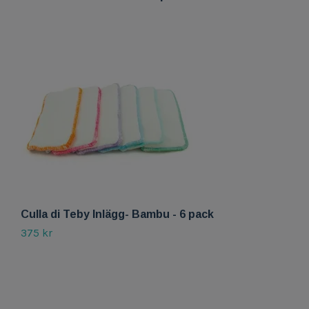
Culla di Teby Inlägg- Bambu - 6 pack
375 kr
B
3