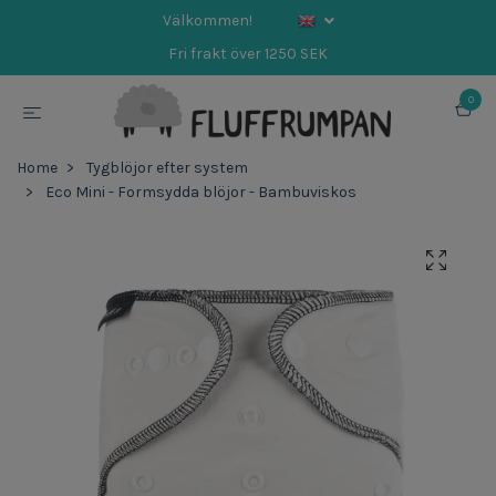
Välkommen!
Fri frakt över 1250 SEK
0
Home
Tygblöjor efter system
Eco Mini - Formsydda blöjor - Bambuviskos